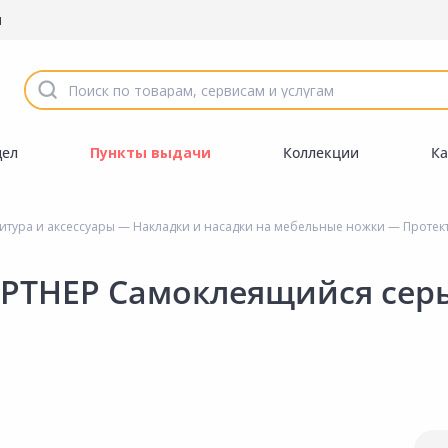
ы
дел
Пункты выдачи
Коллекции
Ка
тура и аксессуары
—
Накладки и насадки на мебельные ножки
— Протек
АРТНЕР Самоклеящийся сер