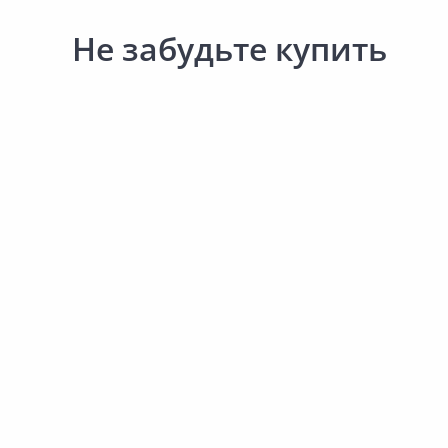
Не забудьте купить
Выгодная цена
32.00 ₽
31.00 ₽
за упак
за упак
Код товара:
15521401
Код товара:
15521501
Подпятник ELEMENT Белый
Подпятник ELEMENT Те
коричневый
В корзину
В корзину