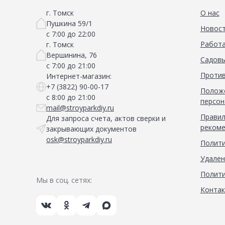
г. Томск
О нас
Пушкина 59/1
Новос
с 7:00 до 22:00
Работа
г. Томск
Вершинина, 76
Садовы
с 7:00 до 21:00
Против
Интернет-магазин:
+7 (3822) 90-00-17
Положе
с 8:00 до 21:00
персон
mail@stroyparkdiy.ru
Правил
Для запроса счета, актов сверки и
рекоме
закрывающих документов
osk@stroyparkdiy.ru
Полити
Удален
Полити
Мы в соц. сетях:
Конта