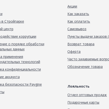
Акции
ти
Как заказать
 в Стройпарке
Как оплатить
й центр
Самовывоз
одействие коррупции
Пункты выдачи заказов 
ние о порядке обработки
Возврат товара
альных данных
Оферта
а применения
Часто задаваемые вопр
ндательных технологий
Обозначение товара
ка конфиденциальности
ие аккаунта
ка безопасности Paygine
Лояльность
кты
Отдел оптовых продаж
Подарочные карты