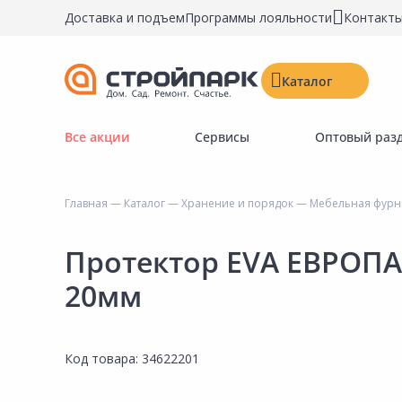
Доставка и подъем
Программы лояльности
Контакт
Каталог
Все акции
Сервисы
Оптовый раз
Строительные материалы
Двери, окна, замки
Главная
—
Каталог
—
Хранение и порядок
—
Мебельная фурни
Инструменты и крепёж
Напольные покрытия
Протектор EVA ЕВРОП
Керамическая плитка
20мм
Обои
Потолочные и стеновые покрытия
Код товара:
34622201
Краски, герметики, пропитки