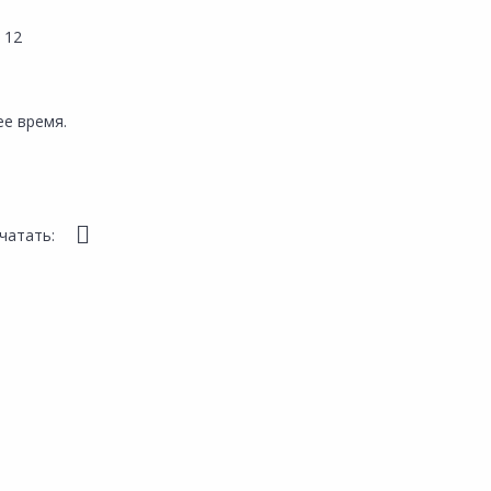
 12
е время.
чатать: