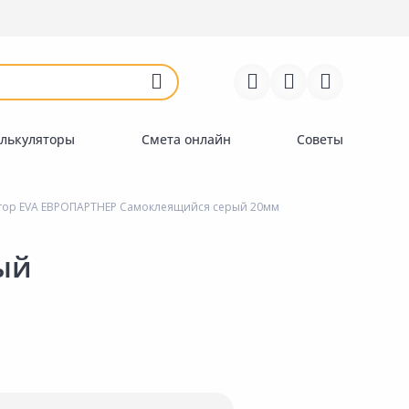
Войти
Регистрация
Перейти к сравнению
Избранное
Недавно просмотренные
товары
лькуляторы
Смета онлайн
Советы
тор EVA ЕВРОПАРТНЕР Самоклеящийся серый 20мм
ый