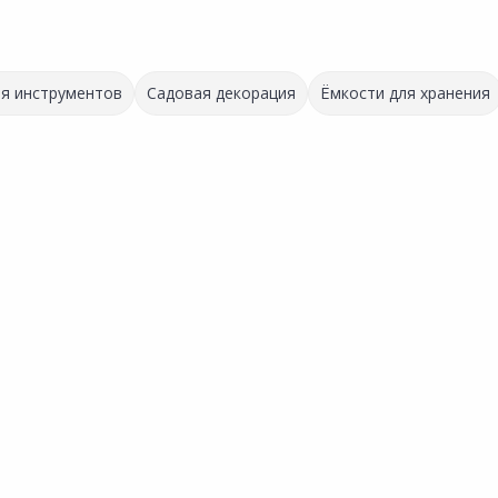
ля инструментов
Садовая декорация
Ёмкости для хранения
115.00 ₽
98.00 ₽
за шт
за шт
Код товара:
34523201
Код товара:
34523101
Органайзер 528933
Органайзер 528927
Универсальный М 33х33х22см
Универсальный S 35х26х23с
Сравнить
Сравнить
нное
Добавить в Избранное
Добавить в Избранное
Этот товар последний!
х
Наличие на складах
Наличие на складах
В корзину
В корзину