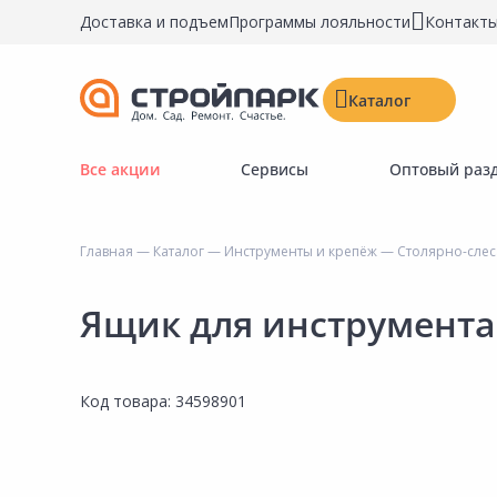
Доставка и подъем
Программы лояльности
Контакт
Каталог
Все акции
Сервисы
Оптовый раз
Строительные материалы
Двери, окна, замки
Главная
—
Каталог
—
Инструменты и крепёж
—
Столярно-сле
Инструменты и крепёж
Напольные покрытия
Ящик для инструмента
Керамическая плитка
Обои
Код товара:
34598901
Потолочные и стеновые покрытия
Краски, герметики, пропитки