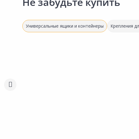
Не забудьте купить
Универсальные ящики и контейнеры
Крепления д
248.00 ₽
1 007.00 ₽
за шт
за шт
Код товара:
34523001
Код товара:
23412801
Органайзер 528928
Ящик ПОЛИМЕРБЫТ На
Универсальный L 36х34х26см
колесах 60х29х40см
Сравнить
Сравнить
прозрачный
Добавить в Избранное
Добавить в Избра
Наличие на складах
Наличие на склада
В корзину
В корзину