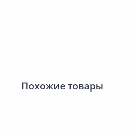
Похожие товары
2 863.00 ₽
2 970.00 ₽
за шт
за шт
Код товара:
34598701
Код товара:
22563001