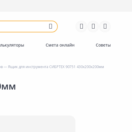
Войти
Регистрация
Перейти к сравнению
Избранное
Недавно просмотренные
товары
лькуляторы
Смета онлайн
Советы
ов
— Ящик для инструмента СИБРТЕХ 90751 430х200х200мм
0мм