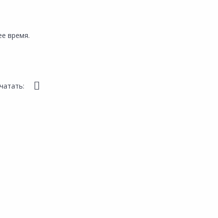
е время.
чатать: