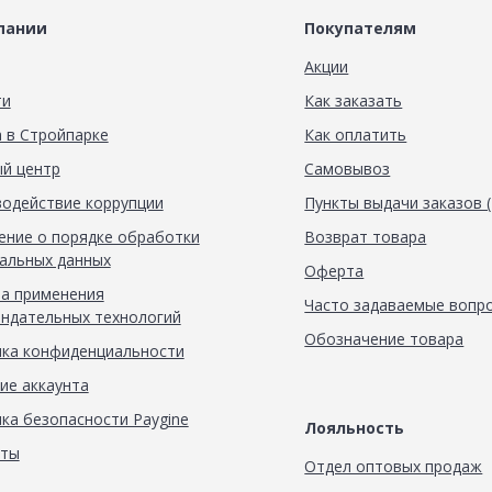
пании
Покупателям
Акции
ти
Как заказать
 в Стройпарке
Как оплатить
й центр
Самовывоз
одействие коррупции
Пункты выдачи заказов 
ние о порядке обработки
Возврат товара
альных данных
Оферта
а применения
Часто задаваемые вопр
ндательных технологий
Обозначение товара
ка конфиденциальности
ие аккаунта
ка безопасности Paygine
Лояльность
кты
Отдел оптовых продаж