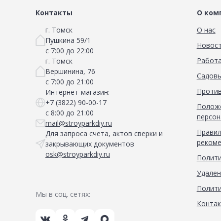
Контакты
О ком
г. Томск
О нас
Пушкина 59/1
Новос
с 7:00 до 22:00
Работа
г. Томск
Вершинина, 76
Садовы
с 7:00 до 21:00
Против
Интернет-магазин:
+7 (3822) 90-00-17
Положе
с 8:00 до 21:00
персон
mail@stroyparkdiy.ru
Правил
Для запроса счета, актов сверки и
рекоме
закрывающих документов
osk@stroyparkdiy.ru
Полити
Удален
Полити
Мы в соц. сетях:
Конта