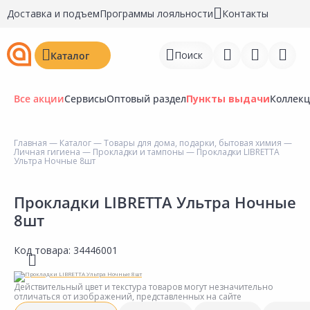
Доставка и подъем
Программы лояльности
Контакты
Поиск
Каталог
Все акции
Сервисы
Оптовый раздел
Пункты выдачи
Коллек
Главная
—
Каталог
—
Товары для дома, подарки, бытовая химия
—
Личная гигиена
—
Прокладки и тампоны
— Прокладки LIBRETTA
Войти
Ультра Ночные 8шт
Регистрация
Прокладки LIBRETTA Ультра Ночные
8шт
Перейти к сравнению
Избранное
Код товара:
34446001
Недавно просмотренные
Действительный цвет и текстура товаров могут незначительно
товары
отличаться от изображений, представленных на сайте