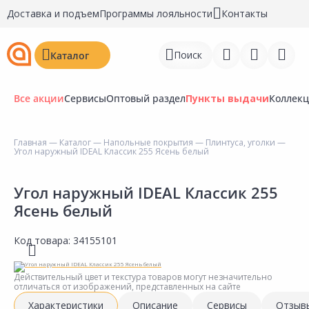
Доставка и подъем
Программы лояльности
Контакты
Поиск
Каталог
Все акции
Сервисы
Оптовый раздел
Пункты выдачи
Коллек
Главная
—
Каталог
—
Напольные покрытия
—
Плинтуса, уголки
—
Угол наружный IDEAL Классик 255 Ясень белый
Войти
Регистрация
Угол наружный IDEAL Классик 255
Ясень белый
Перейти к сравнению
Код товара:
34155101
Избранное
Недавно просмотренные
Действительный цвет и текстура товаров могут незначительно
отличаться от изображений, представленных на сайте
товары
Характеристики
Описание
Сервисы
Отзыв