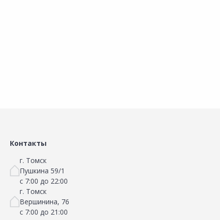
251 Ясень
208 Дуб мокко
2
В корзину
В корзину
Сравнить
Сравнить
Добавить в Избранное
Добавить в Избранное
Наличие на складах
Наличие на складах
Контакты
г. Томск
Пушкина 59/1
с 7:00 до 22:00
г. Томск
Вершинина, 76
с 7:00 до 21:00