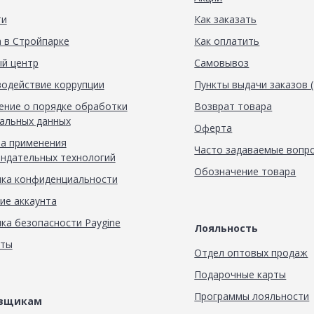
ти
Как заказать
 в Стройпарке
Как оплатить
й центр
Самовывоз
одействие коррупции
Пункты выдачи заказов 
ние о порядке обработки
Возврат товара
альных данных
Оферта
а применения
Часто задаваемые вопр
ндательных технологий
Обозначение товара
ка конфиденциальности
ие аккаунта
ка безопасности Paygine
Лояльность
кты
Отдел оптовых продаж
Подарочные карты
Программы лояльности
авщикам