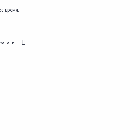
е время.
чатать: