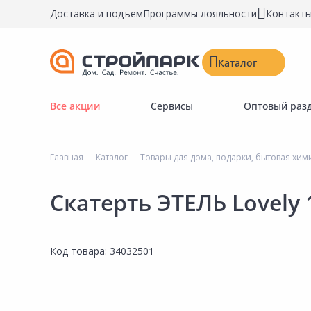
Доставка и подъем
Программы лояльности
Контакт
Каталог
Все акции
Сервисы
Оптовый раз
Строительные материалы
Двери, окна, замки
Главная
—
Каталог
—
Товары для дома, подарки, бытовая хим
Инструменты и крепёж
Напольные покрытия
Скатерть ЭТЕЛЬ Lovely
Керамическая плитка
Обои
Код товара:
34032501
Потолочные и стеновые покрытия
Краски, герметики, пропитки