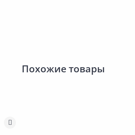
Похожие товары
Акция
*
Акция
*
689.00 ₽
-14%
739.00 ₽
-23%
590.00 ₽
568.00 ₽
за шт
за шт
Код товара:
34590401
Код товара:
33161201
Скатерть АРТДИЗАЙН
Скатерть АРТДИЗАЙН
Сравнить
Сравнить
Вензель 120х150см
Рогожка шантильи 120