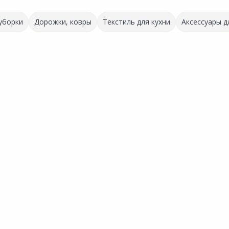
 уборки
Дорожки, ковры
Текстиль для кухни
Аксессуары д
ров
31
нное
х