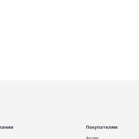
нное
Добавить в Избранное
Добавить в Избранное
х
Наличие на складах
Наличие на складах
В корзину
В корзину
пании
Покупателям
Акции