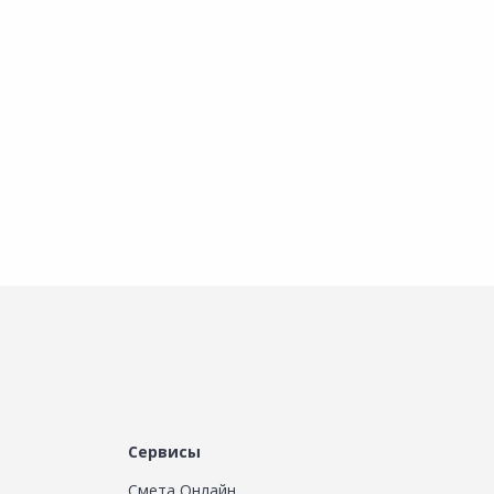
Добавить в Избранное
Добавить в Избранное
Наличие на складах
Наличие на складах
В корзину
В корзину
Сервисы
Смета Онлайн