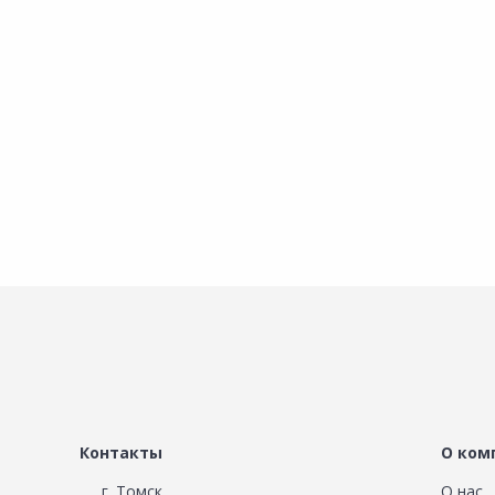
Добавить в Избранное
Добавить в Избра
Наличие на складах
Наличие на склада
В корзину
В корзину
Контакты
О ком
г. Томск
О нас