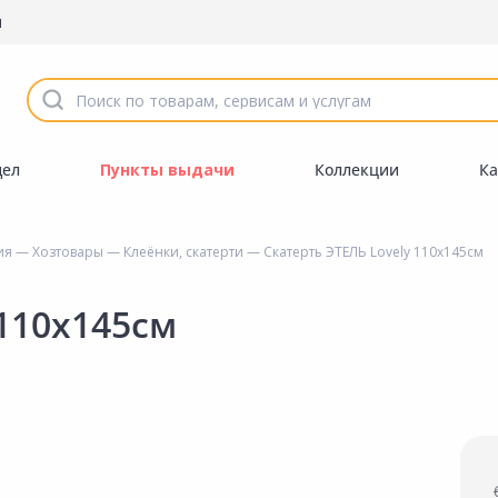
ы
дел
Пункты выдачи
Коллекции
Ка
ия
—
Хозтовары
—
Клеёнки, скатерти
— Скатерть ЭТЕЛЬ Lovely 110х145см
 110х145см