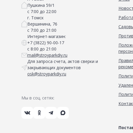
Пушкина 59/1
Новос
с 7:00 до 22:00
Работа
г. Томск
Вершинина, 76
Садовы
с 7:00 до 21:00
Против
Интернет-магазин:
+7 (3822) 90-00-17
Положе
с 8:00 до 21:00
персон
mail@stroyparkdiy.ru
Правил
Для запроса счета, актов сверки и
рекоме
закрывающих документов
osk@stroyparkdiy.ru
Полити
Удален
Полити
Мы в соц. сетях:
Конта
Пост