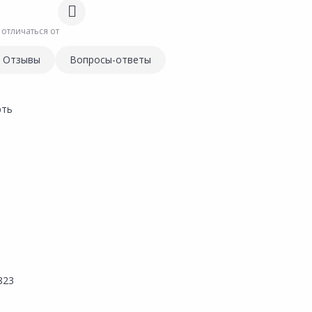
 отличаться от
Отзывы
Вопросы-ответы
рть
м
м
Ь
823