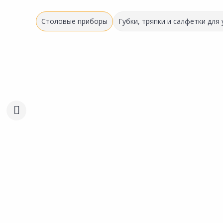
Столовые приборы
Губки, тряпки и салфетки для
1 179.00 ₽
1 401.00 ₽
за набор
за набор
Код товара:
34472501
Код товара:
34472401
Набор столовых приборов
Набор столовых прибо
Сравнить
Сравнить
MAGISTRO Дина 5390918
MAGISTRO Древо 46845
Добавить в Избранное
Добавить в Избра
Наличие на складах
Наличие на склада
В корзину
В корзину