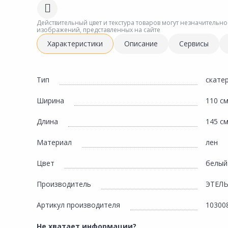
Сад и огород
Действительный цвет и текстура товаров могут незначительно
изображений, представленных на сайте
Характеристики
Описание
Сервисы
Тип
скате
Ширина
110 с
Длина
145 с
Материал
лен
Цвет
белый
Производитель
ЭТЕЛ
Артикул производителя
10300
Не хватает информации?