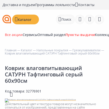
Доставка и подъем
Программы лояльности
Контакты
Поиск
Каталог
Все акции
Сервисы
Оптовый раздел
Пункты выдачи
Коллек
Главная
—
Каталог
—
Напольные покрытия
—
Грязеулавливатели
—
Коврик влаговпитывающий САТУРН Тафтинговый серый 60x90см
Войти
Регистрация
Коврик влаговпитывающий
САТУРН Тафтинговый серый
Перейти к сравнению
60x90см
Избранное
Код товара:
32776901
Недавно просмотренные
товары
Действительный цвет и текстура товаров могут незначительно
отличаться от изображений, представленных на сайте