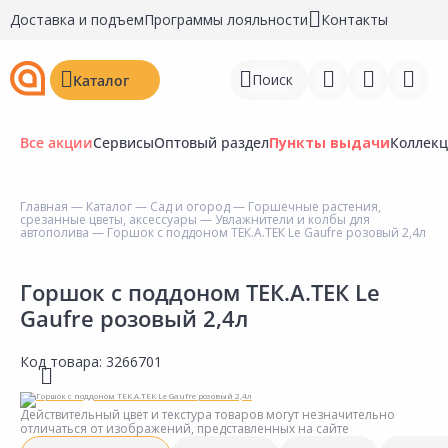
Доставка и подъем
Программы лояльности
Контакты
Поиск
Каталог
Все акции
Сервисы
Оптовый раздел
Пункты выдачи
Коллек
Главная
—
Каталог
—
Сад и огород
—
Горшечные растения,
срезанные цветы, аксессуары
—
Увлажнители и колбы для
Войти
автополива
— Горшок с поддоном ТЕК.А.ТЕК Le Gaufre розовый 2,4л
Регистрация
Горшок с поддоном ТЕК.А.ТЕК Le
Gaufre розовый 2,4л
Перейти к сравнению
Избранное
Код товара:
3266701
Недавно просмотренные
Действительный цвет и текстура товаров могут незначительно
товары
отличаться от изображений, представленных на сайте