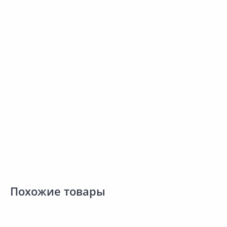
30.00 ₽
52.30 ₽
за меш
за меш
Код товара:
80146
Код товара:
80148
Удобрение ГАРАНТ Дренаж
Грунт ГАРАНТ Дренаж
Сравнить
Сравнить
керамзит
керамзитовый 2,5 л
Добавить в Избранное
Добавить в Избранное
Наличие на складах
Наличие на складах
В корзину
В корзину
Похожие товары