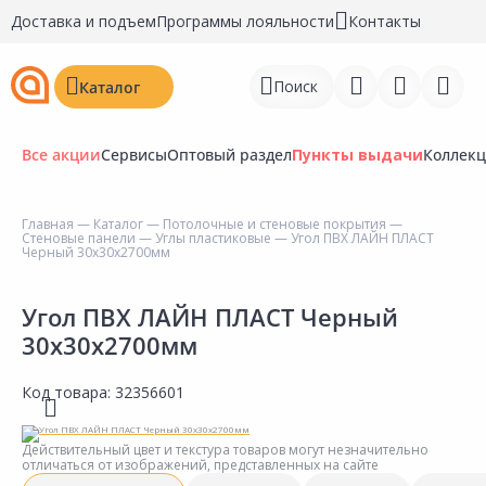
Доставка и подъем
Программы лояльности
Контакты
Поиск
Каталог
Все акции
Сервисы
Оптовый раздел
Пункты выдачи
Коллек
Главная
—
Каталог
—
Потолочные и стеновые покрытия
—
Стеновые панели
—
Углы пластиковые
— Угол ПВХ ЛАЙН ПЛАСТ
Войти
Черный 30х30х2700мм
Регистрация
Угол ПВХ ЛАЙН ПЛАСТ Черный
30х30х2700мм
Перейти к сравнению
Избранное
Код товара:
32356601
Недавно просмотренные
Действительный цвет и текстура товаров могут незначительно
товары
отличаться от изображений, представленных на сайте