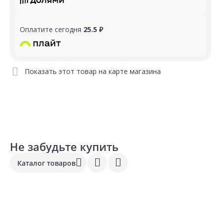
Оплатите сегодня
25.5 ₽
Показать этот товар на карте магазина
Не забудьте купить
Каталог товаров
Выгодная цена
Выгодная цена
103.00 ₽
53.00 ₽
1
за шт
за шт
з