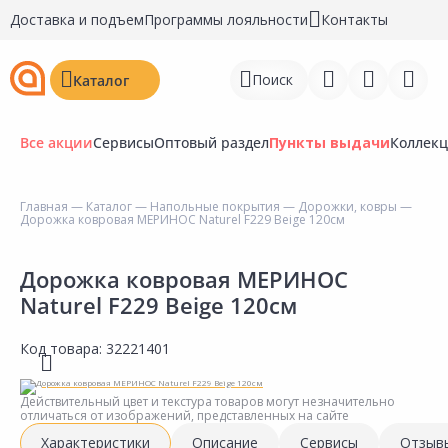
Доставка и подъем
Программы лояльности
Контакты
Поиск
Каталог
Все акции
Сервисы
Оптовый раздел
Пункты выдачи
Коллек
Главная
—
Каталог
—
Напольные покрытия
—
Дорожки, ковры
—
Дорожка ковровая МЕРИНОС Naturel F229 Beige 120см
Войти
Регистрация
Дорожка ковровая МЕРИНОС
Naturel F229 Beige 120см
Перейти к сравнению
Код товара:
32221401
Избранное
Недавно просмотренные
Действительный цвет и текстура товаров могут незначительно
отличаться от изображений, представленных на сайте
товары
Характеристики
Описание
Сервисы
Отзыв