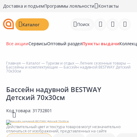
Доставка и подъем
Программы лояльности
Контакты
Поиск
Каталог
Все акции
Сервисы
Оптовый раздел
Пункты выдачи
Коллек
Главная
—
Каталог
—
Туризм и отдых
—
Летние сезонные товары
—
Бассейны и комплектующие
— Бассейн надувной BESTWAY Детский
Войти
70х30см
Регистрация
Бассейн надувной BESTWAY
Детский 70х30см
Перейти к сравнению
Избранное
Код товара:
31732801
Недавно просмотренные
Действительный цвет и текстура товаров могут незначительно
товары
отличаться от изображений, представленных на сайте