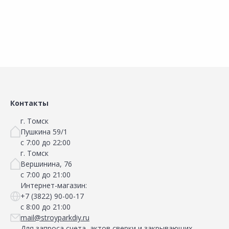
Сравнить
Сравнить
Добавить в Избранное
Добавить в Избранное
Наличие на складах
Наличие на складах
Контакты
г. Томск
Пушкина 59/1
с 7:00 до 22:00
г. Томск
Вершинина, 76
с 7:00 до 21:00
Интернет-магазин:
+7 (3822) 90-00-17
с 8:00 до 21:00
mail@stroyparkdiy.ru
Для запроса счета, актов сверки и закрывающих