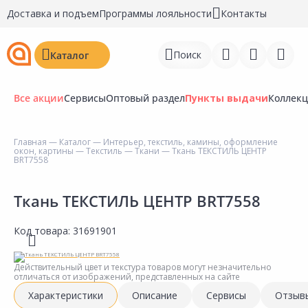
Доставка и подъем
Программы лояльности
Контакты
Поиск
Каталог
Все акции
Сервисы
Оптовый раздел
Пункты выдачи
Коллек
Главная
—
Каталог
—
Интерьер, текстиль, камины, оформление
окон, картины
—
Текстиль
—
Ткани
— Ткань ТЕКСТИЛЬ ЦЕНТР
Войти
BRT7558
Регистрация
Ткань ТЕКСТИЛЬ ЦЕНТР BRT7558
Перейти к сравнению
Код товара:
31691901
Избранное
Действительный цвет и текстура товаров могут незначительно
Недавно просмотренные
отличаться от изображений, представленных на сайте
товары
Характеристики
Описание
Сервисы
Отзыв