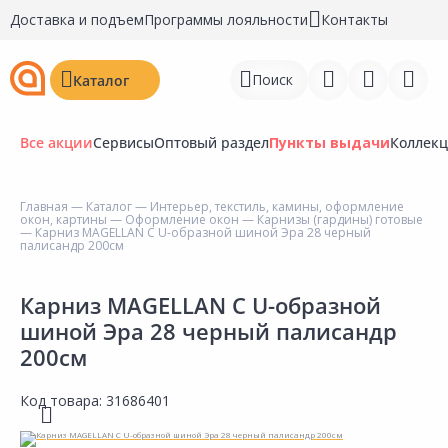
Доставка и подъем
Программы лояльности
Контакты
Поиск
Каталог
Все акции
Сервисы
Оптовый раздел
Пункты выдачи
Коллек
Главная
—
Каталог
—
Интерьер, текстиль, камины, оформление
окон, картины
—
Оформление окон
—
Карнизы (гардины) готовые
Войти
— Карниз MAGELLAN С U-образной шиной Эра 28 черный
палисандр 200см
Регистрация
Карниз MAGELLAN С U-образной
Перейти к сравнению
шиной Эра 28 черный палисандр
200см
Избранное
Недавно просмотренные
Код товара:
31686401
товары