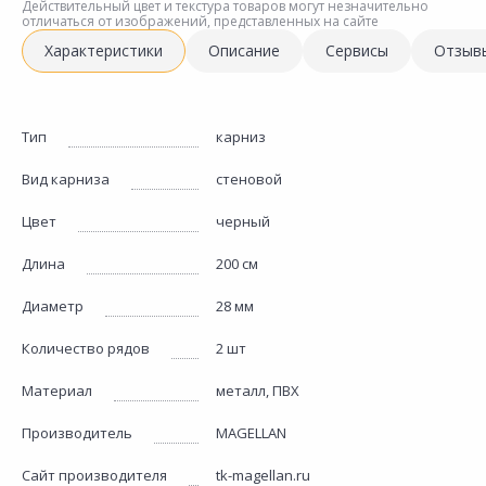
Действительный цвет и текстура товаров могут незначительно
отличаться от изображений, представленных на сайте
Характеристики
Описание
Сервисы
Отзыв
Тип
карниз
Вид карниза
стеновой
Цвет
черный
Длина
200 см
Диаметр
28 мм
Количество рядов
2 шт
Материал
металл, ПВХ
Производитель
MAGELLAN
Сайт производителя
tk-magellan.ru