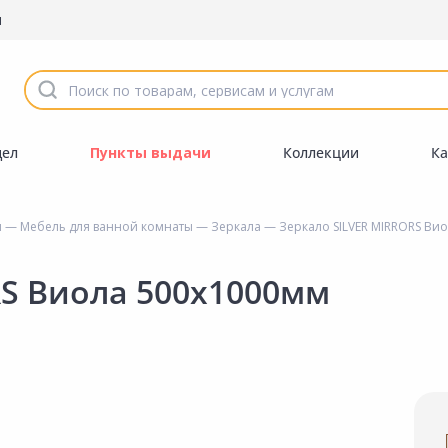
ы
дел
Пункты выдачи
Коллекции
Ка
ы
—
Мебель для ванной комнаты
—
Зеркала
— Зеркало SILVER MIRRORS Ви
RS Виола 500х1000мм