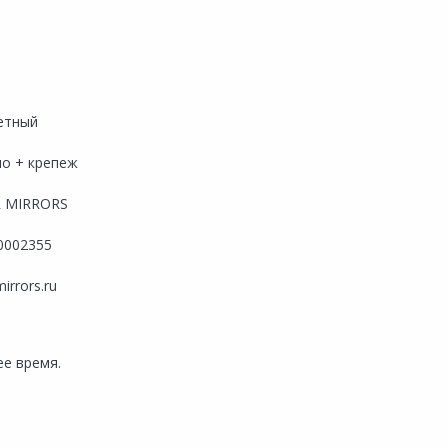
етный
ло + крепеж
R MIRRORS
0002355
mirrors.ru
е время.