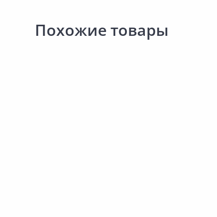
Похожие товары
Новинка
Новинка
10 499.00 ₽
10 289.00 ₽
Товар под заказ
Товар под заказ
за шт
за шт
Код товара:
31638701
Код товара:
31633001
Зеркало SILVER MIRRORS Стив
Зеркало SILVER MIRROR
800х1000мм
Норма 1000х800мм
В корзину
В корзину