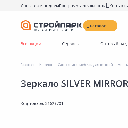
Доставка и подъем
Программы лояльности
Контакт
Каталог
Все акции
Сервисы
Оптовый раз
Строительные материалы
Двери, окна, замки
Главная
—
Каталог
—
Сантехника, мебель для ванной комнат
Инструменты и крепёж
Напольные покрытия
Зеркало SILVER MIRRO
Керамическая плитка
Обои
Код товара:
31629701
Потолочные и стеновые покрытия
Краски, герметики, пропитки