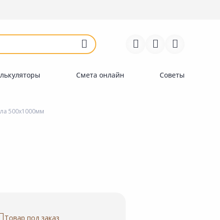
Войти
Регистрация
Перейти к сравнению
Избранное
Недавно просмотренные
товары
лькуляторы
Смета онлайн
Советы
ола 500х1000мм
Товар под заказ