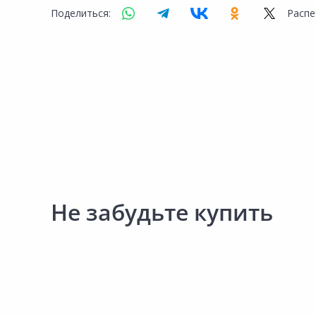
Поделиться:
Распе
Не забудьте купить
389.00 ₽
315.00 ₽
за шт
за шт
Код товара:
35236001
Код товара:
35169901