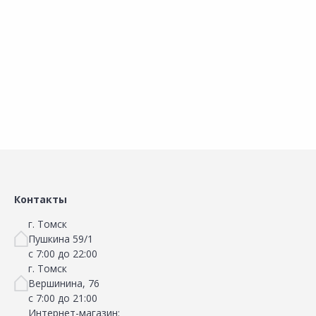
В корзину
В корзину
Сравнить
Сравнить
Добавить в Избранное
Добавить в Избранное
Наличие на складах
Наличие на складах
Контакты
г. Томск
Пушкина 59/1
с 7:00 до 22:00
г. Томск
Вершинина, 76
с 7:00 до 21:00
Интернет-магазин: