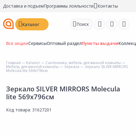
Доставка и подъем
Программы лояльности
Контакты
Поиск
Каталог
Все акции
Сервисы
Оптовый раздел
Пункты выдачи
Коллек
Главная
—
Каталог
—
Сантехника, мебель для ванной комнаты
—
Мебель для ванной комнаты
—
Зеркала
— Зеркало SILVER MIRRORS
Войти
Molecula lite 569х796см
Регистрация
Зеркало SILVER MIRRORS Molecula
lite 569х796см
Перейти к сравнению
Избранное
Код товара:
31627201
Недавно просмотренные
товары