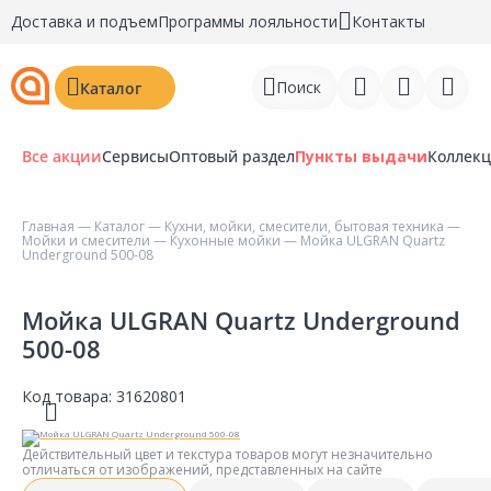
Доставка и подъем
Программы лояльности
Контакты
Поиск
Каталог
Все акции
Сервисы
Оптовый раздел
Пункты выдачи
Коллек
Главная
—
Каталог
—
Кухни, мойки, смесители, бытовая техника
—
Мойки и смесители
—
Кухонные мойки
— Мойка ULGRAN Quartz
Войти
Underground 500-08
Регистрация
Мойка ULGRAN Quartz Underground
500-08
Перейти к сравнению
Избранное
Код товара:
31620801
Недавно просмотренные
Действительный цвет и текстура товаров могут незначительно
товары
отличаться от изображений, представленных на сайте