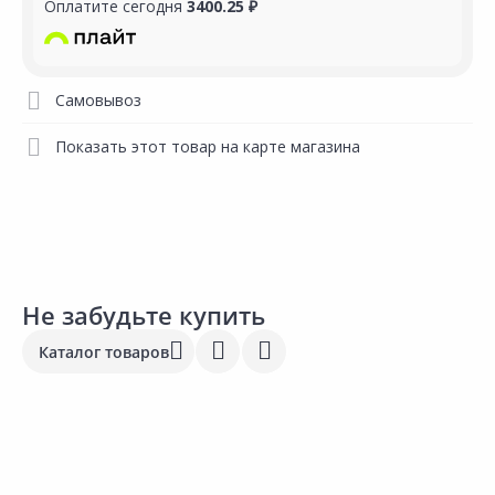
Оплатите сегодня
3400.25 ₽
Самовывоз
Показать этот товар на карте магазина
Не забудьте купить
Каталог товаров
Акция
*
154.00 ₽
-20%
184.00 ₽
4
123.00 ₽
за шт
з
за упак
Код товара:
17952301
К
Код товара:
34400501