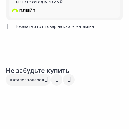
Оплатите сегодня
172.5 ₽
Показать этот товар на карте магазина
Не забудьте купить
Каталог товаров
Выгодная цена
Выгодная цена
1
59.00 ₽
19.99 ₽
1
за шт
за шт
з
Код товара:
33948301
Код товара:
26706601
К
Перчатки рабочие 13х24см
Перчатки РЕСУРС С ПВХ
Г