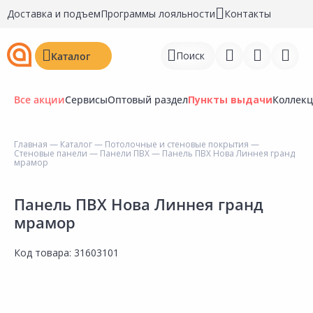
Доставка и подъем
Программы лояльности
Контакты
Поиск
Каталог
Все акции
Сервисы
Оптовый раздел
Пункты выдачи
Коллек
Главная
—
Каталог
—
Потолочные и стеновые покрытия
—
Стеновые панели
—
Панели ПВХ
— Панель ПВХ Нова Линнея гранд
Войти
мрамор
Регистрация
Панель ПВХ Нова Линнея гранд
мрамор
Перейти к сравнению
Избранное
Код товара:
31603101
Недавно просмотренные
товары