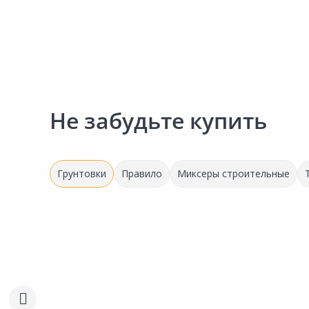
Не забудьте купить
Грунтовки
Правило
Миксеры строительные
Выгодная цена
Акция
*
699.00 ₽
-19%
595.00 ₽
569.00 ₽
за шт
за шт
Код товара:
22538101
Код товара:
34081701
Грунтовка BERGAUF TiefGrunt
Грунтовка AQUAMAST