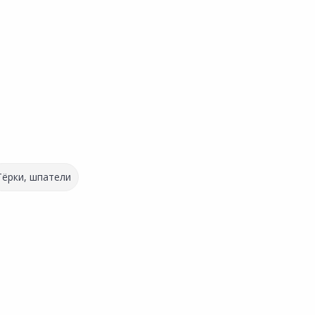
Тёрки, шпатели
Акция
*
269.00 ₽
-19%
980.00 ₽
219.00 ₽
за шт
Код товара:
20358501
за шт
Код товара:
34081601
Грунтовка BERGAUF Tiefgrunt
Грунтовка AQUAMAST