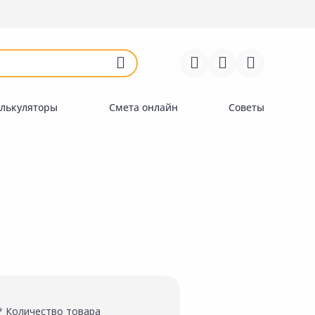
Войти
Регистрация
Перейти к сравнению
Избранное
Недавно просмотренные
товары
лькуляторы
Смета онлайн
Советы
* Количество товара