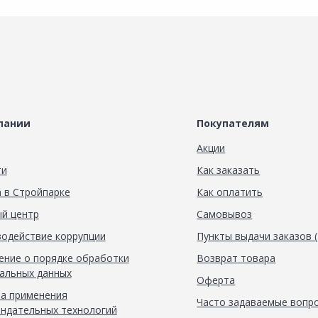
пании
Покупателям
Акции
ти
Как заказать
 в Стройпарке
Как оплатить
й центр
Самовывоз
одействие коррупции
Пункты выдачи заказов 
ние о порядке обработки
Возврат товара
альных данных
Оферта
а применения
Часто задаваемые вопр
ндательных технологий