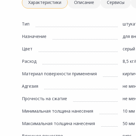
Инженерная электрика
Характеристики
Описание
Сервисы
Вентиляция, климатическое оборудование
Освещение
Тип
штука
Отопление, водоснабжение, канализация
Назначение
для в
Сантехника, мебель для ванной комнаты
Цвет
серый
Сауны и бани
Расход
8,5 кг
Интерьер, текстиль, камины, оформление
окон, картины
Материал поверхности применения
кирпи
Хранение и порядок
Адгезия
не ме
Товары для дома, подарки, бытовая химия
Прочность на сжатие
не ме
Кухни, мойки, смесители, бытовая техника
Минимальная толщина нанесения
10 мм
Туризм и отдых
Максимальная толщина нанесения
50 мм
Автотовары
Вяжущее вещество
гипс