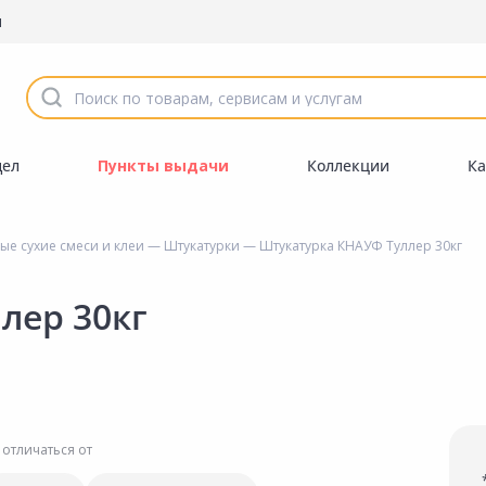
ы
дел
Пункты выдачи
Коллекции
Ка
ые сухие смеси и клеи
—
Штукатурки
— Штукатурка КНАУФ Туллер 30кг
лер 30кг
 отличаться от