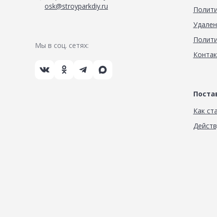
osk@stroyparkdiy.ru
Полити
Удален
Полити
Мы в соц. сетях:
Конта
Пост
Как ст
Дейст