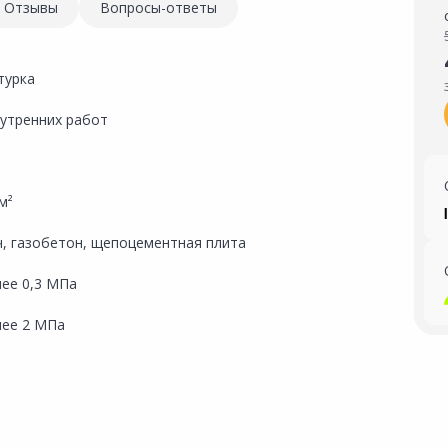
Отзывы
Вопросы-ответы
турка
нутренних работ
/м²
ч, газобетон, щепоцементная плита
нее 0,3 МПа
нее 2 МПа