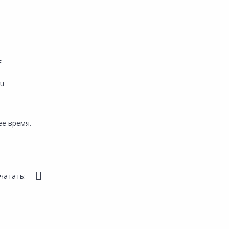
F
ru
е время.
чатать: