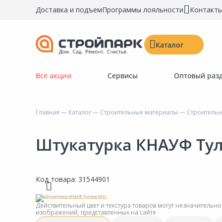
Доставка и подъем
Программы лояльности
Контакт
Каталог
Все акции
Сервисы
Оптовый раз
Строительные материалы
Двери, окна, замки
Главная
—
Каталог
—
Строительные материалы
—
Строительн
Инструменты и крепёж
Напольные покрытия
Штукатурка КНАУФ Тул
Керамическая плитка
Обои
Код товара:
31544901
Потолочные и стеновые покрытия
Краски, герметики, пропитки
Действительный цвет и текстура товаров могут незначительно
изображений, представленных на сайте