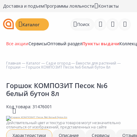
Доставка и подъем
Программы лояльности
Контакты
Поиск
Каталог
Все акции
Сервисы
Оптовый раздел
Пункты выдачи
Коллек
Главная
—
Каталог
—
Сад и огород
—
Ёмкости для растений
—
Горшки
— Горшок КОМПОЗИТ Песок №6 белый бутон 8л
Войти
Регистрация
Горшок КОМПОЗИТ Песок №6
белый бутон 8л
Перейти к сравнению
Код товара:
31476001
Избранное
Недавно просмотренные
Действительный цвет и текстура товаров могут незначительно
отличаться от изображений, представленных на сайте
товары
Характеристики
Описание
Сервисы
Отзыв