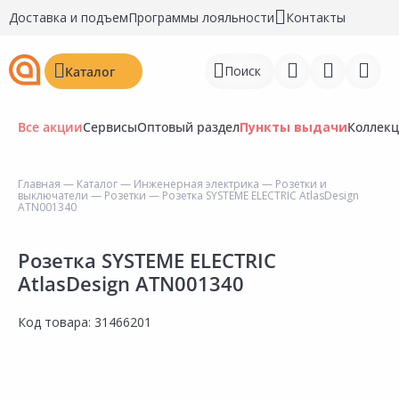
Доставка и подъем
Программы лояльности
Контакты
Поиск
Каталог
Все акции
Сервисы
Оптовый раздел
Пункты выдачи
Коллек
Главная
—
Каталог
—
Инженерная электрика
—
Розетки и
выключатели
—
Розетки
— Розетка SYSTEME ELECTRIC AtlasDesign
Войти
ATN001340
Регистрация
Розетка SYSTEME ELECTRIC
AtlasDesign ATN001340
Перейти к сравнению
Избранное
Код товара:
31466201
Недавно просмотренные
товары