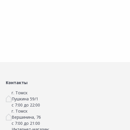
ELECTRIC AtlasDesign
ELECTRIC AtlasDesign
A
ATN001349
ATN001343
В корзину
В корзину
Сравнить
Сравнить
Добавить в Избранное
Добавить в Избранное
Наличие на складах
Наличие на складах
Контакты
г. Томск
Пушкина 59/1
с 7:00 до 22:00
г. Томск
Вершинина, 76
с 7:00 до 21:00
Интернет-магазин: