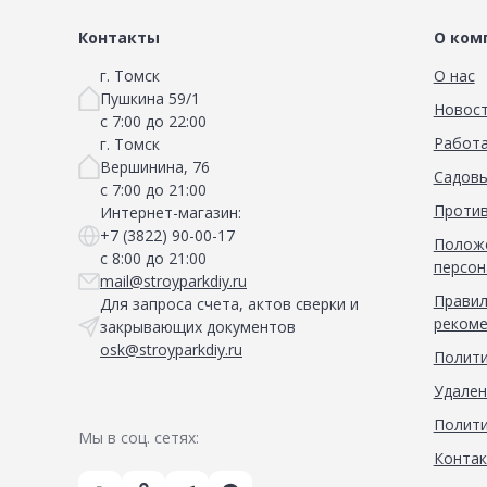
Контакты
О ком
г. Томск
О нас
Пушкина 59/1
Новос
с 7:00 до 22:00
Работа
г. Томск
Вершинина, 76
Садовы
с 7:00 до 21:00
Против
Интернет-магазин:
+7 (3822) 90-00-17
Положе
с 8:00 до 21:00
персон
mail@stroyparkdiy.ru
Правил
Для запроса счета, актов сверки и
рекоме
закрывающих документов
osk@stroyparkdiy.ru
Полити
Удален
Полити
Мы в соц. сетях:
Конта