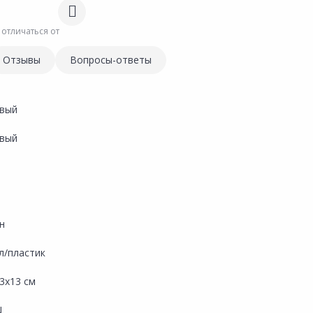
 отличаться от
Отзывы
Вопросы-ответы
вый
вый
н
л/пластик
3х13 см
N