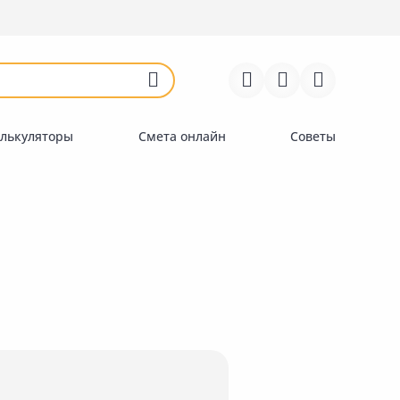
Войти
Регистрация
Перейти к сравнению
Избранное
Недавно просмотренные
товары
лькуляторы
Смета онлайн
Советы