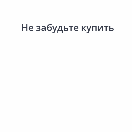
Не забудьте купить
546.00 ₽
182.50 ₽
за шт
за шт
Код товара:
34028701
Код товара:
31208401
Светильник APEYRON M
Светильник
153
ELEKTROSTANDARD MRL LED
1119 белый
В корзину
В корзину