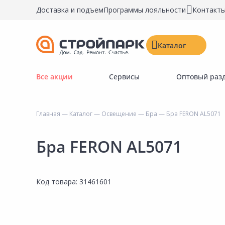
Доставка и подъем
Программы лояльности
Контакт
Каталог
Все акции
Сервисы
Оптовый раз
Строительные материалы
Двери, окна, замки
Главная
—
Каталог
—
Освещение
—
Бра
— Бра FERON AL5071
Инструменты и крепёж
Напольные покрытия
Бра FERON AL5071
Керамическая плитка
Обои
Код товара:
31461601
Потолочные и стеновые покрытия
Краски, герметики, пропитки