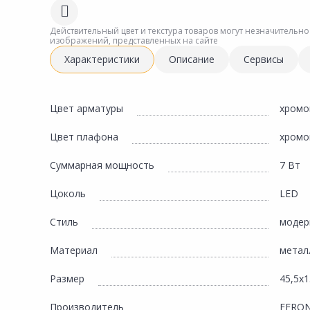
Сад и огород
Действительный цвет и текстура товаров могут незначительно
изображений, представленных на сайте
Характеристики
Описание
Сервисы
Цвет арматуры
хромо
Цвет плафона
хромо
Суммарная мощность
7 Вт
Цоколь
LED
Стиль
модер
Материал
метал
Размер
45,5х1
Производитель
FERO