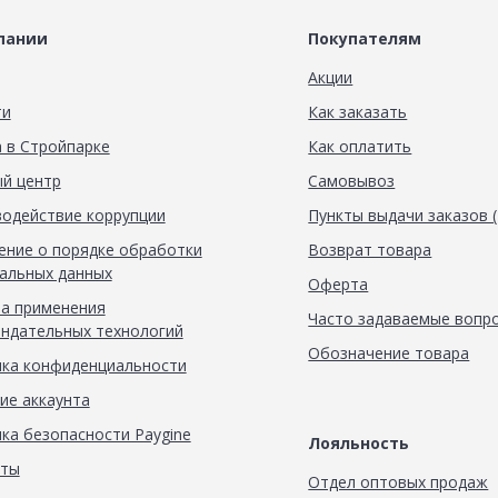
пании
Покупателям
Акции
ти
Как заказать
 в Стройпарке
Как оплатить
й центр
Самовывоз
одействие коррупции
Пункты выдачи заказов 
ние о порядке обработки
Возврат товара
альных данных
Оферта
а применения
Часто задаваемые вопр
ндательных технологий
Обозначение товара
ка конфиденциальности
ие аккаунта
ка безопасности Paygine
Лояльность
кты
Отдел оптовых продаж