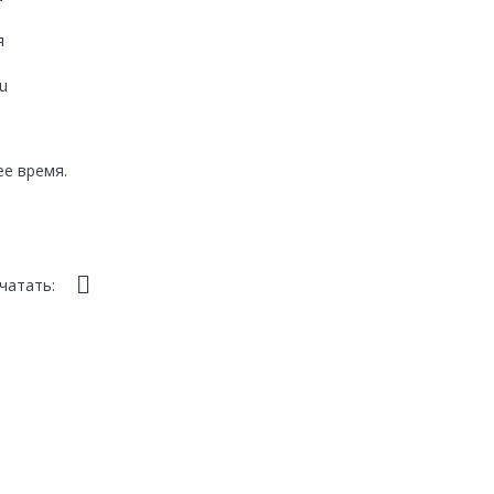
я
ru
е время.
чатать: