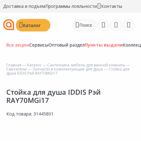
Доставка и подъем
Программы лояльности
Контакты
Поиск
Каталог
Все акции
Сервисы
Оптовый раздел
Пункты выдачи
Коллек
Главная
—
Каталог
—
Сантехника, мебель для ванной комнаты
—
Смесители
—
Запчасти и комплектующие для душа
— Стойка для
Войти
душа IDDIS Рэй RAY70MGi17
Регистрация
Стойка для душа IDDIS Рэй
RAY70MGi17
Перейти к сравнению
Избранное
Код товара:
31445801
Недавно просмотренные
товары