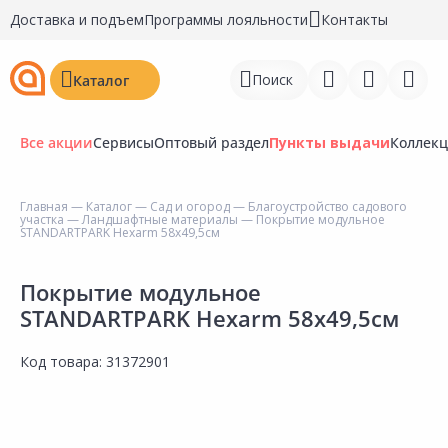
Доставка и подъем
Программы лояльности
Контакты
Поиск
Каталог
Все акции
Сервисы
Оптовый раздел
Пункты выдачи
Коллек
Главная
—
Каталог
—
Сад и огород
—
Благоустройство садового
участка
—
Ландшафтные материалы
— Покрытие модульное
Войти
STANDARTPARK Hexarm 58х49,5см
Регистрация
Покрытие модульное
STANDARTPARK Hexarm 58х49,5см
Перейти к сравнению
Избранное
Код товара:
31372901
Недавно просмотренные
товары