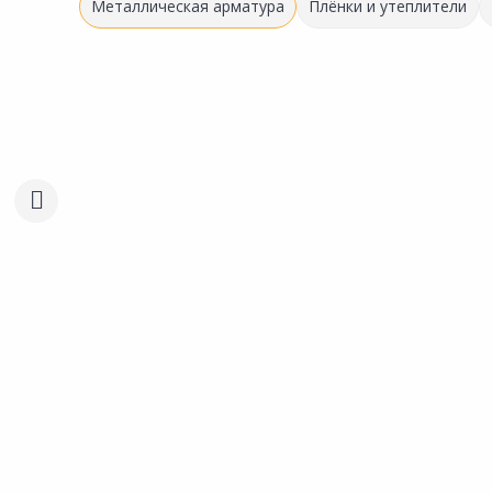
Металлическая арматура
Плёнки и утеплители
Выгодная цена
1 058.38 ₽
547.00 ₽
за шт
за шт
Код товара:
5437301
Код товара:
5437001
Уголок профильный 50x50мм
Уголок профильный 25
Сравнить
Сравнить
2,9м
3м
Добавить в Избранное
Добавить в Избра
Наличие на складах
Наличие на склада
В корзину
В корзину