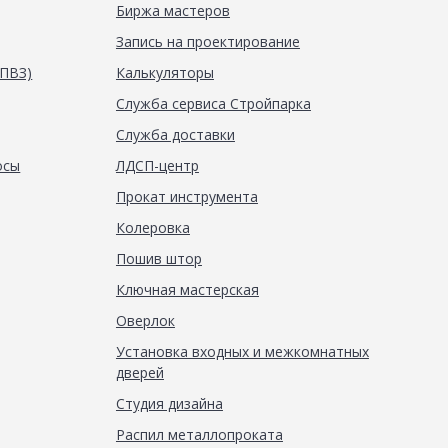
Биржа мастеров
Запись на проектирование
(ПВЗ)
Калькуляторы
Служба сервиса Стройпарка
Служба доставки
осы
ЛДСП-центр
Прокат инструмента
Колеровка
Пошив штор
Ключная мастерская
Оверлок
Установка входных и межкомнатных
дверей
Студия дизайна
Распил металлопроката