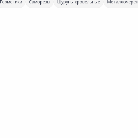
Герметики
Саморезы
Шурупы кровельные
Металлочереп
x25мм
нное
х