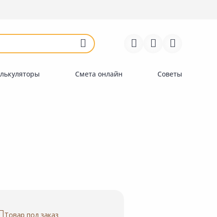
Войти
Регистрация
Перейти к сравнению
Избранное
Недавно просмотренные
товары
лькуляторы
Смета онлайн
Советы
Товар под заказ