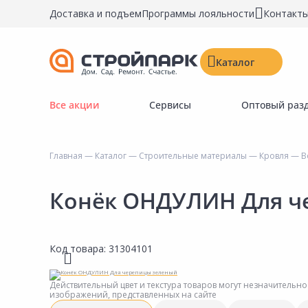
Доставка и подъем
Программы лояльности
Контакт
Каталог
Все акции
Сервисы
Оптовый раз
Строительные материалы
Двери, окна, замки
Главная
—
Каталог
—
Строительные материалы
—
Кровля
—
В
Инструменты и крепёж
Напольные покрытия
Конёк ОНДУЛИН Для ч
Керамическая плитка
Обои
Код товара:
31304101
Потолочные и стеновые покрытия
Краски, герметики, пропитки
Действительный цвет и текстура товаров могут незначительно
изображений, представленных на сайте