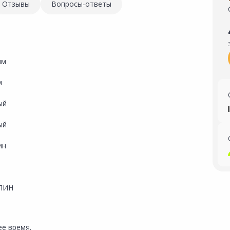
Отзывы
Вопросы-ответы
мм
м
ый
ый
ин
ЛИН
е время.