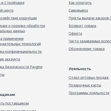
 в Стройпарке
Как оплатить
й центр
Самовывоз
одействие коррупции
Пункты выдачи заказов 
ние о порядке обработки
Возврат товара
альных данных
Оферта
а применения
Часто задаваемые вопр
ндательных технологий
Обозначение товара
ка конфиденциальности
ие аккаунта
ка безопасности Paygine
Лояльность
кты
Отдел оптовых продаж
Подарочные карты
Программы лояльности
авщикам
ать поставщиком
вующим поставщикам