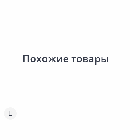
Похожие товары
476.00 ₽
476.00 ₽
за шт
за шт
Код товара:
31303901
Код товара:
31304301
Конёк ОНДУЛИН Смарт
Конёк ОНДУЛИН Для
Сравнить
Сравнить
красный
черепицы красный
Добавить в Избранное
Добавить в Избра
Наличие на складах
Наличие на склада