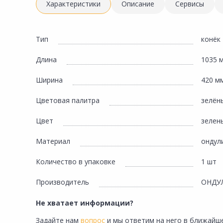
Инженерная электрика
Характеристики
Описание
Сервисы
Вентиляция, климатическое оборудование
Освещение
Тип
конёк
Отопление, водоснабжение, канализация
Длина
1035 
Сантехника, мебель для ванной комнаты
Ширина
420 м
Сауны и бани
Цветовая палитра
зелён
Интерьер, текстиль, камины, оформление
окон, картины
Цвет
зелен
Хранение и порядок
Материал
ондул
Товары для дома, подарки, бытовая химия
Количество в упаковке
1 шт
Кухни, мойки, смесители, бытовая техника
Производитель
ОНДУ
Туризм и отдых
Не хватает информации?
Автотовары
Задайте нам
вопрос
и мы ответим на него в ближайше