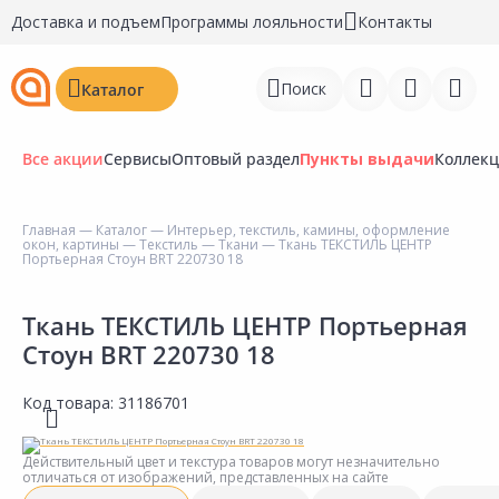
Доставка и подъем
Программы лояльности
Контакты
Поиск
Каталог
Все акции
Сервисы
Оптовый раздел
Пункты выдачи
Коллек
Главная
—
Каталог
—
Интерьер, текстиль, камины, оформление
окон, картины
—
Текстиль
—
Ткани
— Ткань ТЕКСТИЛЬ ЦЕНТР
Войти
Портьерная Стоун BRT 220730 18
Регистрация
Ткань ТЕКСТИЛЬ ЦЕНТР Портьерная
Стоун BRT 220730 18
Перейти к сравнению
Избранное
Код товара:
31186701
Недавно просмотренные
Действительный цвет и текстура товаров могут незначительно
товары
отличаться от изображений, представленных на сайте