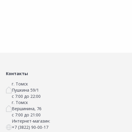
В корзину
В корзину
Сравнить
Сравнить
Добавить в Избранное
Добавить в Избранное
Наличие на складах
Наличие на складах
Контакты
г. Томск
Пушкина 59/1
с 7:00 до 22:00
г. Томск
Вершинина, 76
с 7:00 до 21:00
Интернет-магазин:
+7 (3822) 90-00-17