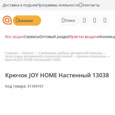
Доставка и подъем
Программы лояльности
Контакты
Поиск
Каталог
Все акции
Сервисы
Оптовый раздел
Пункты выдачи
Коллек
Главная
—
Каталог
—
Сантехника, мебель для ванной комнаты
—
Аксессуары для ванной и туалетной комнат
—
Крючки и вешалки
—
Войти
Крючок JOY HOME Настенный 13038
Регистрация
Крючок JOY HOME Настенный 13038
Перейти к сравнению
Код товара:
31169101
Избранное
Недавно просмотренные
товары