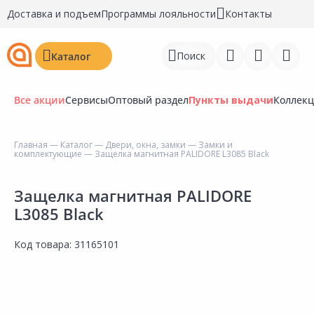
Доставка и подъем
Программы лояльности
Контакты
Поиск
Каталог
Все акции
Сервисы
Оптовый раздел
Пункты выдачи
Коллек
Главная
—
Каталог
—
Двери, окна, замки
—
Замки и
комплектующие
— Защелка магнитная PALIDORE L3085 Black
Войти
Регистрация
Защелка магнитная PALIDORE
L3085 Black
Перейти к сравнению
Код товара:
31165101
Избранное
Недавно просмотренные
товары