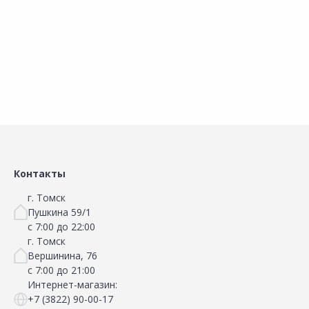
В корзину
В корзину
Сравнить
Сравнить
Добавить в Избранное
Добавить в Избранное
Наличие на складах
Наличие на складах
Контакты
г. Томск
Пушкина 59/1
с 7:00 до 22:00
г. Томск
Вершинина, 76
с 7:00 до 21:00
Интернет-магазин:
+7 (3822) 90-00-17