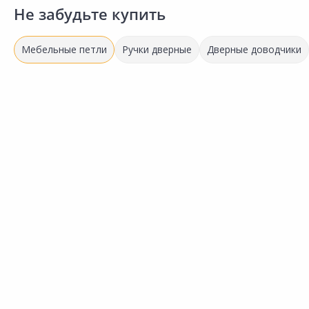
Не забудьте купить
Мебельные петли
Ручки дверные
Дверные доводчики
113.00 ₽
114.00 ₽
за упак
за упак
Код товара:
15521001
Код товара:
15520901
Петля ELEMENT Для
Петля ELEMENT Для
Сравнить
Сравнить
стеклянных дверей черная
стеклянных дверей хром
Добавить в Избранное
Добавить в Избранное
Наличие на складах
Наличие на складах
В корзину
В корзину