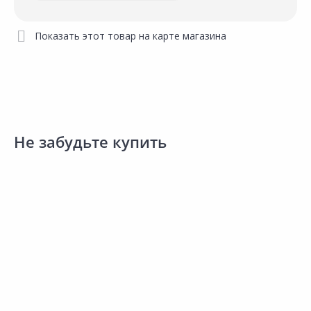
Показать этот товар на карте магазина
Не забудьте купить
76.00 ₽
за шт
Код товара:
27135801
Яблоня сибирская ОКС
Сравнить
Добавить в Избранное
Наличие на складах
Нет в наличии.