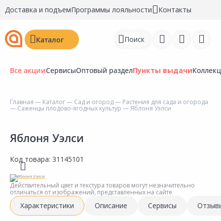
Доставка и подъем
Программы лояльности
Контакты
Поиск
Каталог
Все акции
Сервисы
Оптовый раздел
Пункты выдачи
Коллек
Главная
—
Каталог
—
Сад и огород
—
Растения для сада и огорода
—
Саженцы плодово-ягодных культур
— Яблоня Уэлси
Войти
Регистрация
Яблоня Уэлси
Перейти к сравнению
Код товара:
31145101
Избранное
Действительный цвет и текстура товаров могут незначительно
отличаться от изображений, представленных на сайте
Недавно просмотренные
Характеристики
Описание
Сервисы
Отзыв
товары