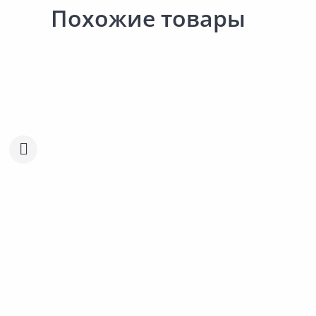
Похожие товары
Новинка
Новинка
1 485.68 ₽
2 653.00 ₽
1 396.08 ₽
2 493.00 ₽
Товар под заказ
Товар под заказ
за м2
за упак
за м2
за упак
Код товара:
31094501
Код товара:
27390901
Плитка настенная AZORI
Плитка настенная AZORI 
Rosso Venato Geometria
31,5х63см
Сравнить
Сравнить
31,5х63см
Добавить в Избранное
Добавить в Избра
Наличие на складах
Наличие на склада
В корзину
В корзину