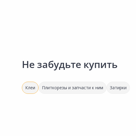
Не забудьте купить
Клеи
Плиткорезы и запчасти к ним
Затирки
Выгодная цена
Выгодная цена
1 584.00 ₽
617.00 ₽
за шт
за шт
Код товара:
11887401
Код товара:
37880