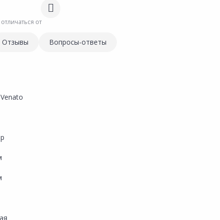
 отличаться от
Отзывы
Вопросы-ответы
 Venato
ор
м
м
ая