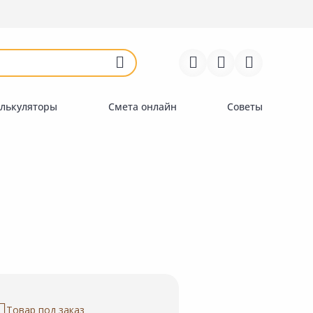
Войти
Регистрация
Перейти к сравнению
Избранное
Недавно просмотренные
товары
лькуляторы
Смета онлайн
Советы
Товар под заказ