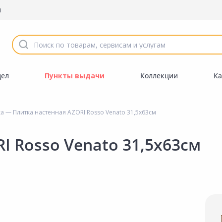
ы
дел
Пункты выдачи
Коллекции
Ка
ка
— Плитка настенная AZORI Rosso Venato 31,5х63см
I Rosso Venato 31,5х63см