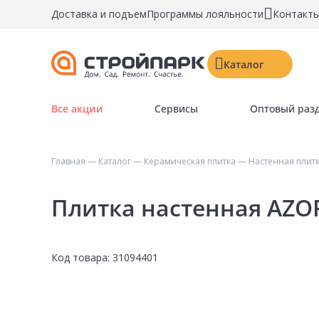
Доставка и подъем
Программы лояльности
Контакт
Каталог
Все акции
Сервисы
Оптовый раз
Строительные материалы
Двери, окна, замки
Главная
—
Каталог
—
Керамическая плитка
—
Настенная плит
Инструменты и крепёж
Напольные покрытия
Плитка настенная AZOR
Керамическая плитка
Обои
Код товара:
31094401
Потолочные и стеновые покрытия
Краски, герметики, пропитки