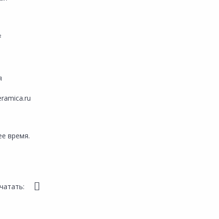
²
я
eramica.ru
е время.
чатать: