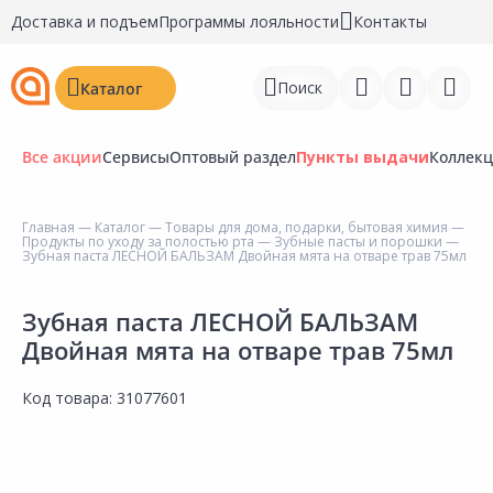
Доставка и подъем
Программы лояльности
Контакты
Поиск
Каталог
Все акции
Сервисы
Оптовый раздел
Пункты выдачи
Коллек
Главная
—
Каталог
—
Товары для дома, подарки, бытовая химия
—
Продукты по уходу за полостью рта
—
Зубные пасты и порошки
—
Войти
Зубная паста ЛЕСНОЙ БАЛЬЗАМ Двойная мята на отваре трав 75мл
Регистрация
Зубная паста ЛЕСНОЙ БАЛЬЗАМ
Двойная мята на отваре трав 75мл
Перейти к сравнению
Избранное
Код товара:
31077601
Недавно просмотренные
товары