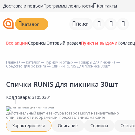
Доставка и подъем
Программы лояльности
Контакты
Поиск
Каталог
Все акции
Сервисы
Оптовый раздел
Пункты выдачи
Коллек
Главная
—
Каталог
—
Туризм и отдых
—
Товары для пикника
—
Средство для розжига
— Спички RUNIS Для пикника 30шт
Войти
Регистрация
Спички RUNIS Для пикника 30шт
Перейти к сравнению
Код товара:
31050301
Избранное
Действительный цвет и текстура товаров могут незначительно
отличаться от изображений, представленных на сайте
Недавно просмотренные
Характеристики
Описание
Сервисы
Отзыв
товары