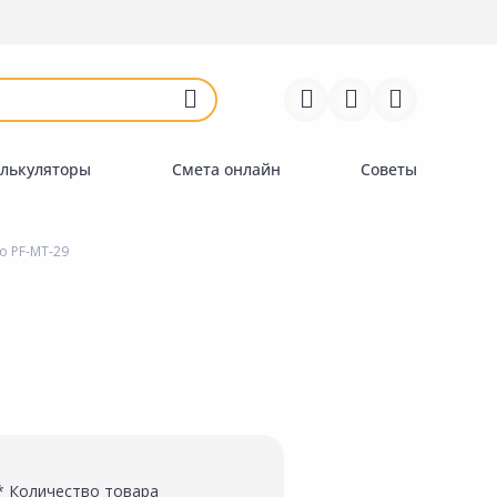
Войти
Регистрация
Перейти к сравнению
Избранное
Недавно просмотренные
товары
лькуляторы
Смета онлайн
Советы
o PF-MT-29
* Количество товара