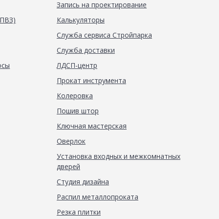
Запись на проектирование
(ПВЗ)
Калькуляторы
Служба сервиса Стройпарка
Служба доставки
осы
ЛДСП-центр
Прокат инструмента
Колеровка
Пошив штор
Ключная мастерская
Оверлок
Установка входных и межкомнатных
дверей
Студия дизайна
Распил металлопроката
Резка плитки