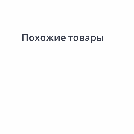
Похожие товары
Акция
*
1 707.00 ₽
-12%
1 676.00 ₽
1 499.00 ₽
за шт
за шт
Код товара:
29393301
Код товара:
31041601
Мультитул MATRIX 17622
Мультитул СЛЕДОПЫТ P
MT-27
В корзину
В корзину