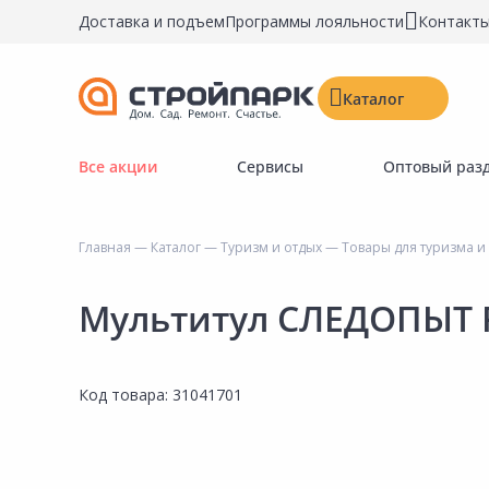
Доставка и подъем
Программы лояльности
Контакт
Каталог
Все акции
Сервисы
Оптовый раз
Строительные материалы
Двери, окна, замки
Главная
—
Каталог
—
Туризм и отдых
—
Товары для туризма и
Инструменты и крепёж
Напольные покрытия
Мультитул СЛЕДОПЫТ P
Керамическая плитка
Обои
Код товара:
31041701
Потолочные и стеновые покрытия
Краски, герметики, пропитки