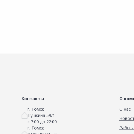
Сравнить
Добавить в Избранное
Наличие на складах
Контакты
О ком
г. Томск
О нас
Пушкина 59/1
Новос
с 7:00 до 22:00
Работа
г. Томск