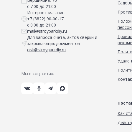
Вершинина, 76
Садовы
с 7:00 до 21:00
Против
Интернет-магазин:
+7 (3822) 90-00-17
Положе
с 8:00 до 21:00
персон
mail@stroyparkdiy.ru
Правил
Для запроса счета, актов сверки и
рекоме
закрывающих документов
osk@stroyparkdiy.ru
Полити
Удален
Полити
Мы в соц. сетях:
Конта
Пост
Как ст
Дейст