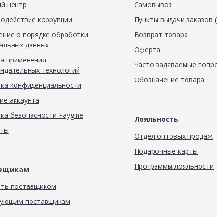
й центр
Самовывоз
одействие коррупции
Пункты выдачи заказов 
ние о порядке обработки
Возврат товара
альных данных
Оферта
а применения
Часто задаваемые вопр
ндательных технологий
Обозначение товара
ка конфиденциальности
ие аккаунта
ка безопасности Paygine
Лояльность
кты
Отдел оптовых продаж
Подарочные карты
Программы лояльности
авщикам
ать поставщиком
вующим поставщикам