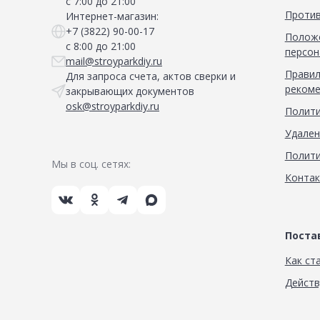
с 7:00 до 21:00
Против
Интернет-магазин:
+7 (3822) 90-00-17
Положе
с 8:00 до 21:00
персон
mail@stroyparkdiy.ru
Правил
Для запроса счета, актов сверки и
рекоме
закрывающих документов
osk@stroyparkdiy.ru
Полити
Удален
Полити
Мы в соц. сетях:
Конта
Пост
Как ст
Дейст