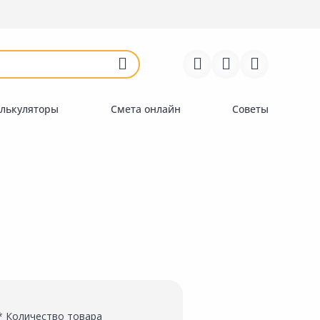
Войти
Регистрация
Перейти к сравнению
Избранное
Недавно просмотренные
товары
лькуляторы
Смета онлайн
Советы
* Количество товара