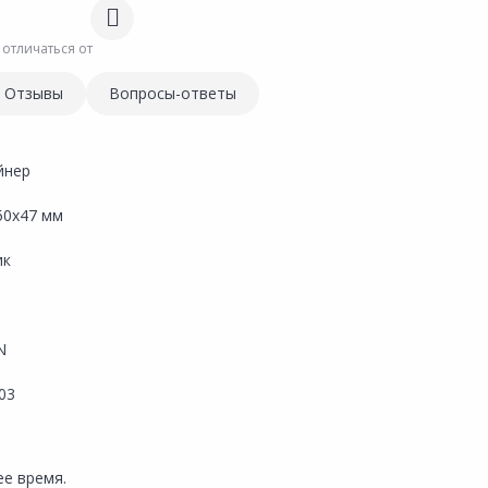
 отличаться от
Отзывы
Вопросы-ответы
йнер
50х47 мм
ик
N
03
е время.