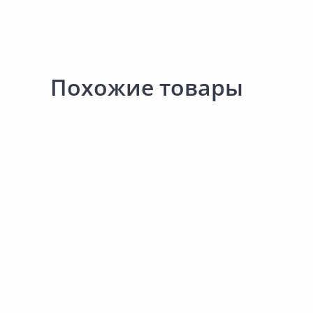
Похожие товары
Акция
*
Акция
*
517.00 ₽
-13%
273.00 ₽
-12%
449.00 ₽
241.00 ₽
за шт
за шт
Код товара:
31051501
Код товара:
31038601
Сушилка для рыбы NAMAZU
Коробка YAMAN Рыбол
650х350х350мм
200х125х38мм
В корзину
В корзину