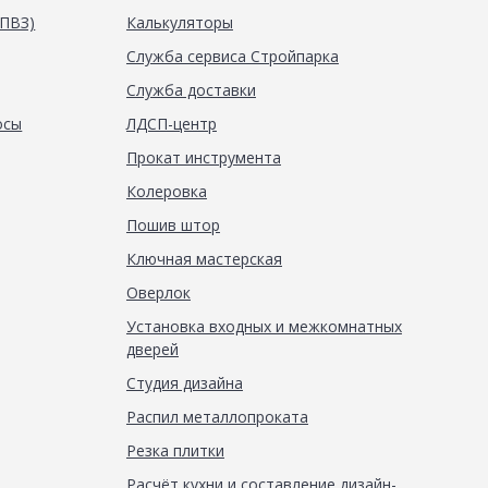
(ПВЗ)
Калькуляторы
Служба сервиса Стройпарка
Служба доставки
осы
ЛДСП-центр
Прокат инструмента
Колеровка
Пошив штор
Ключная мастерская
Оверлок
Установка входных и межкомнатных
дверей
Студия дизайна
Распил металлопроката
Резка плитки
Расчёт кухни и составление дизайн-