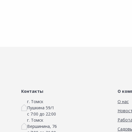
Сравнить
Добавить в Избранное
Наличие на складах
Контакты
О ком
г. Томск
О нас
Пушкина 59/1
Новос
с 7:00 до 22:00
Работа
г. Томск
Вершинина, 76
Садовы