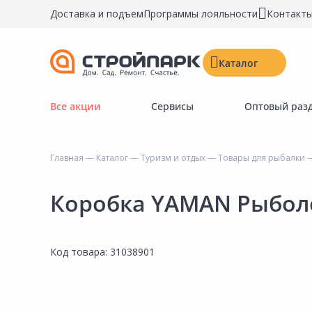
Доставка и подъем
Программы лояльности
Контакт
Каталог
Все акции
Сервисы
Оптовый раз
Строительные материалы
Двери, окна, замки
Главная
—
Каталог
—
Туризм и отдых
—
Товары для рыбалки
—
Инструменты и крепёж
Напольные покрытия
Коробка YAMAN Рыбол
Керамическая плитка
Обои
Код товара:
31038901
Потолочные и стеновые покрытия
Краски, герметики, пропитки