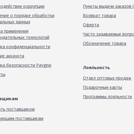
одействие коррупции
Пункты выдачи заказов 
ние о порядке обработки
Возврат товара
альных данных
Оферта
а применения
Часто задаваемые вопр
ндательных технологий
Обозначение товара
ка конфиденциальности
ие аккаунта
ка безопасности Paygine
Лояльность
кты
Отдел оптовых продаж
Подарочные карты
Программы лояльности
авщикам
ать поставщиком
вующим поставщикам