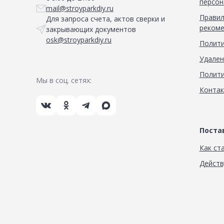
персон
mail@stroyparkdiy.ru
Правил
Для запроса счета, актов сверки и
рекоме
закрывающих документов
osk@stroyparkdiy.ru
Полити
Удален
Полити
Мы в соц. сетях:
Конта
Пост
Как ст
Дейст