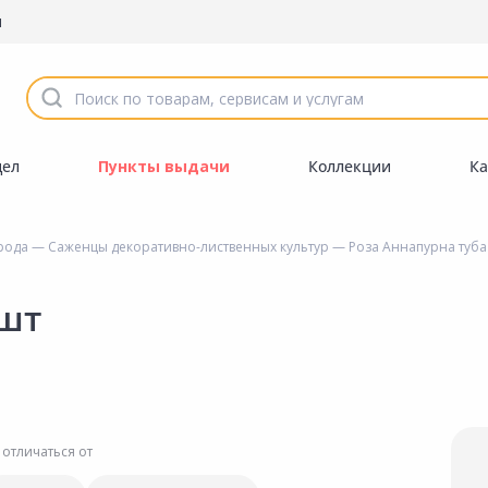
ы
дел
Пункты выдачи
Коллекции
Ка
орода
—
Саженцы декоративно-лиственных культур
— Роза Аннапурна туба
1шт
 отличаться от