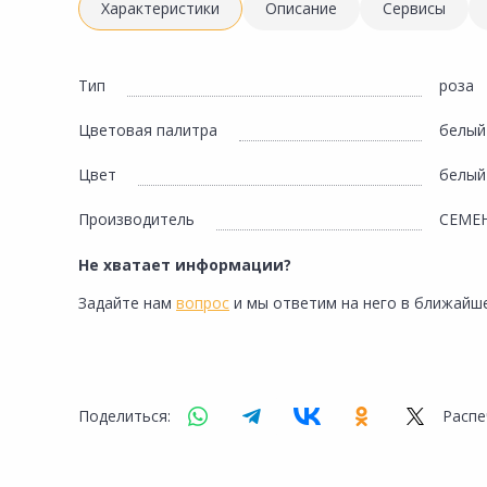
Инженерная электрика
Характеристики
Описание
Сервисы
Вентиляция, климатическое оборудование
Освещение
Тип
роза
Отопление, водоснабжение, канализация
Цветовая палитра
белый
Сантехника, мебель для ванной комнаты
Цвет
белый
Сауны и бани
Производитель
СЕМЕН
Интерьер, текстиль, камины, оформление
окон, картины
Не хватает информации?
Хранение и порядок
Задайте нам
вопрос
и мы ответим на него в ближайше
Товары для дома, подарки, бытовая химия
Кухни, мойки, смесители, бытовая техника
Туризм и отдых
Поделиться:
Распе
Автотовары