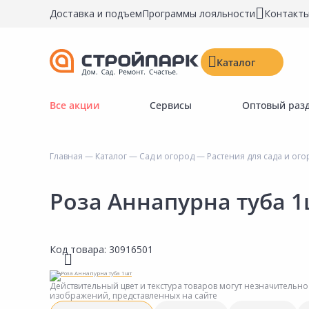
Доставка и подъем
Программы лояльности
Контакт
Каталог
Все акции
Сервисы
Оптовый раз
Строительные материалы
Двери, окна, замки
Главная
—
Каталог
—
Сад и огород
—
Растения для сада и ог
Инструменты и крепёж
Напольные покрытия
Роза Аннапурна туба 
Керамическая плитка
Обои
Код товара:
30916501
Потолочные и стеновые покрытия
Краски, герметики, пропитки
Действительный цвет и текстура товаров могут незначительно
изображений, представленных на сайте