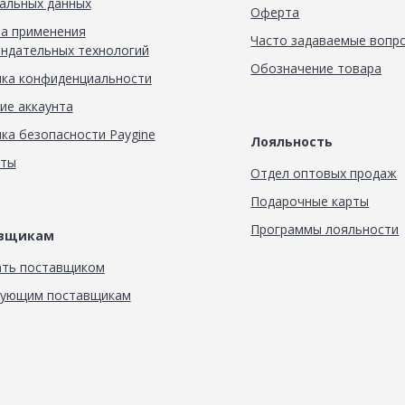
альных данных
Оферта
а применения
Часто задаваемые вопр
ндательных технологий
Обозначение товара
ка конфиденциальности
ие аккаунта
ка безопасности Paygine
Лояльность
кты
Отдел оптовых продаж
Подарочные карты
Программы лояльности
авщикам
ать поставщиком
вующим поставщикам