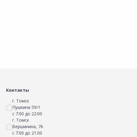
Т2-20р
Т2-50
В корзину
В корзину
Сравнить
Сравнить
Добавить в Избранное
Добавить в Избранное
Наличие на складах
Наличие на складах
Контакты
г. Томск
Пушкина 59/1
с 7:00 до 22:00
г. Томск
Вершинина, 76
с 7:00 до 21:00