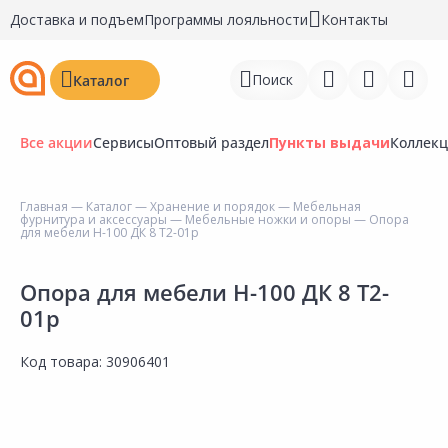
Доставка и подъем
Программы лояльности
Контакты
Поиск
Каталог
Все акции
Сервисы
Оптовый раздел
Пункты выдачи
Коллек
Главная
—
Каталог
—
Хранение и порядок
—
Мебельная
фурнитура и аксессуары
—
Мебельные ножки и опоры
— Опора
Войти
для мебели Н-100 ДК 8 Т2-01р
Регистрация
Опора для мебели Н-100 ДК 8 Т2-
01р
Перейти к сравнению
Избранное
Код товара:
30906401
Недавно просмотренные
товары