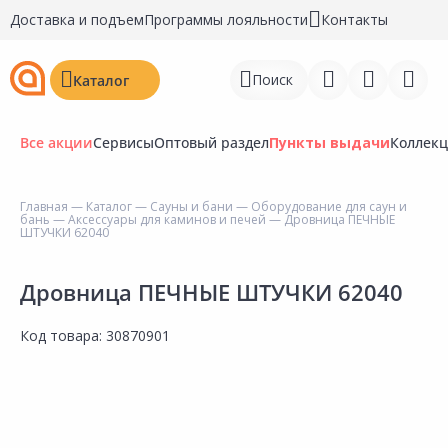
Доставка и подъем
Программы лояльности
Контакты
Поиск
Каталог
Все акции
Сервисы
Оптовый раздел
Пункты выдачи
Коллек
Главная
—
Каталог
—
Сауны и бани
—
Оборудование для саун и
бань
—
Аксессуары для каминов и печей
— Дровница ПЕЧНЫЕ
Войти
ШТУЧКИ 62040
Регистрация
Дровница ПЕЧНЫЕ ШТУЧКИ 62040
Перейти к сравнению
Код товара:
30870901
Избранное
Недавно просмотренные
товары