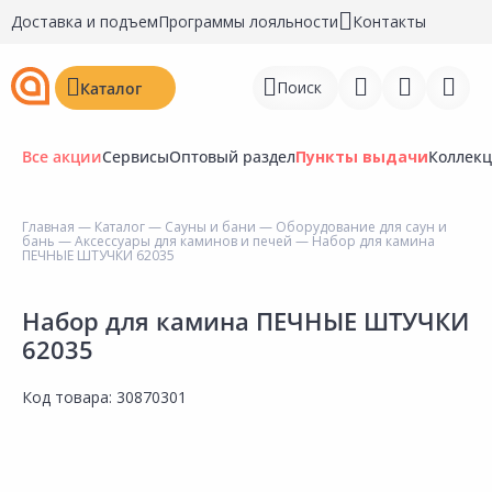
Доставка и подъем
Программы лояльности
Контакты
Поиск
Каталог
Все акции
Сервисы
Оптовый раздел
Пункты выдачи
Коллек
Главная
—
Каталог
—
Сауны и бани
—
Оборудование для саун и
бань
—
Аксессуары для каминов и печей
— Набор для камина
Войти
ПЕЧНЫЕ ШТУЧКИ 62035
Регистрация
Набор для камина ПЕЧНЫЕ ШТУЧКИ
62035
Перейти к сравнению
Избранное
Код товара:
30870301
Недавно просмотренные
товары