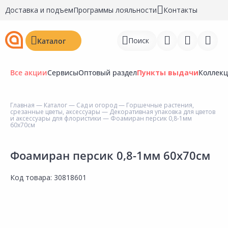
Доставка и подъем
Программы лояльности
Контакты
Поиск
Каталог
Все акции
Сервисы
Оптовый раздел
Пункты выдачи
Коллек
Главная
—
Каталог
—
Сад и огород
—
Горшечные растения,
срезанные цветы, аксессуары
—
Декоративная упаковка для цветов
Войти
и аксессуары для флористики
— Фоамиран персик 0,8-1мм
60x70см
Регистрация
Фоамиран персик 0,8-1мм 60x70см
Перейти к сравнению
Код товара:
30818601
Избранное
Недавно просмотренные
товары