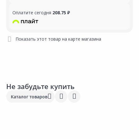
Оплатите сегодня
208.75 ₽
Показать этот товар на карте магазина
Не забудьте купить
Каталог товаров
Выгодная цена
Выгодная цена
340.00 ₽
22 664.40 ₽
170.00 ₽
22 666.10 ₽
2
за шт
за м3
за шт
за м3
з
Код товара:
14408501
Код товара:
12500701
К