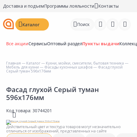
Доставка и подъем
Программы лояльности
Контакты
Поиск
Каталог
Все акции
Сервисы
Оптовый раздел
Пункты выдачи
Коллек
Главная
—
Каталог
—
Кухни, мойки, смесители, бытовая техника
—
Мебель для кухни
—
Фасады кухонных шкафов
— Фасад глухой
Войти
Серый туман 596х176мм
Регистрация
Фасад глухой Серый туман
596х176мм
Перейти к сравнению
Избранное
Код товара:
30744201
Недавно просмотренные
Действительный цвет и текстура товаров могут незначительно
товары
отличаться от изображений, представленных на сайте