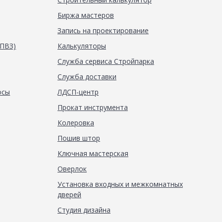
Биржа мастеров
Запись на проектирование
(ПВЗ)
Калькуляторы
Служба сервиса Стройпарка
Служба доставки
осы
ЛДСП-центр
Прокат инструмента
Колеровка
Пошив штор
Ключная мастерская
Оверлок
Установка входных и межкомнатных
дверей
Студия дизайна