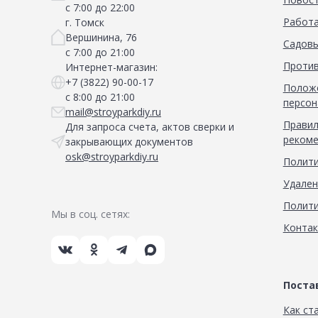
с 7:00 до 22:00
Работа
г. Томск
Вершинина, 76
Садовы
с 7:00 до 21:00
Против
Интернет-магазин:
+7 (3822) 90-00-17
Положе
с 8:00 до 21:00
персон
mail@stroyparkdiy.ru
Правил
Для запроса счета, актов сверки и
рекоме
закрывающих документов
osk@stroyparkdiy.ru
Полити
Удален
Полити
Мы в соц. сетях:
Конта
Пост
Как ст