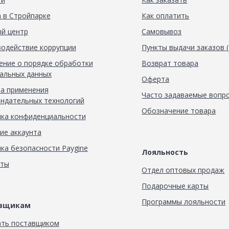
 в Стройпарке
Как оплатить
й центр
Самовывоз
одействие коррупции
Пункты выдачи заказов 
ние о порядке обработки
Возврат товара
альных данных
Оферта
а применения
Часто задаваемые вопр
ндательных технологий
Обозначение товара
ка конфиденциальности
ие аккаунта
ка безопасности Paygine
Лояльность
кты
Отдел оптовых продаж
Подарочные карты
Программы лояльности
авщикам
ать поставщиком