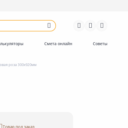
Войти
Регистрация
Перейти к сравнению
Избранное
Недавно просмотренные
товары
лькуляторы
Смета онлайн
Советы
вая роза 300х920мм
Товар под заказ