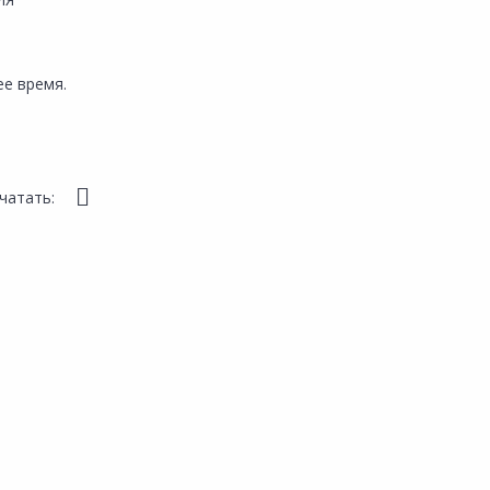
е время.
чатать: