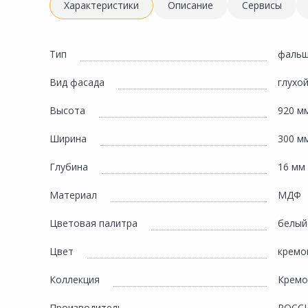
Инженерная электрика
Характеристики
Описание
Сервисы
Вентиляция, климатическое оборудование
Освещение
Тип
фальш
Отопление, водоснабжение, канализация
Вид фасада
глухо
Сантехника, мебель для ванной комнаты
Высота
920 м
Сауны и бани
Ширина
300 м
Интерьер, текстиль, камины, оформление
окон, картины
Глубина
16 мм
Хранение и порядок
Материал
МДФ
Товары для дома, подарки, бытовая химия
Цветовая палитра
белый
Кухни, мойки, смесители, бытовая техника
Цвет
кремо
Туризм и отдых
Коллекция
Кремо
Автотовары
Производитель
РОСС