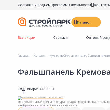
Доставка и подъем
Программы лояльности
Контакт
Каталог
Все акции
Сервисы
Оптовый раз
Строительные материалы
Двери, окна, замки
Главная
—
Каталог
—
Кухни, мойки, смесители, бытовая техни
Инструменты и крепёж
Напольные покрытия
Фальшпанель Кремова
Керамическая плитка
Обои
Код товара:
30731301
Потолочные и стеновые покрытия
Краски, герметики, пропитки
Действительный цвет и текстура товаров могут незначительно
изображений, представленных на сайте