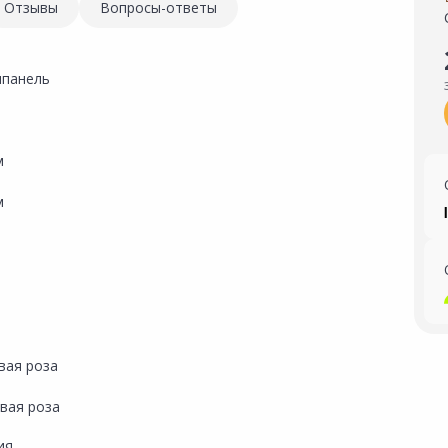
Отзывы
Вопросы-ответы
панель
й
м
м
вая роза
вая роза
ИЯ