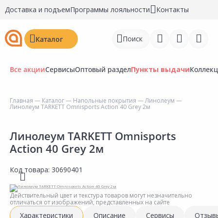
Доставка и подъем
Программы лояльности
Контакты
Поиск
Каталог
Все акции
Сервисы
Оптовый раздел
Пункты выдачи
Коллек
Главная
—
Каталог
—
Напольные покрытия
—
Линолеум
—
Линолеум TARKETT Omnisports Action 40 Grey 2м
Войти
Регистрация
Линолеум TARKETT Omnisports
Action 40 Grey 2м
Перейти к сравнению
Код товара:
30690401
Избранное
Недавно просмотренные
Действительный цвет и текстура товаров могут незначительно
отличаться от изображений, представленных на сайте
товары
Характеристики
Описание
Сервисы
Отзыв