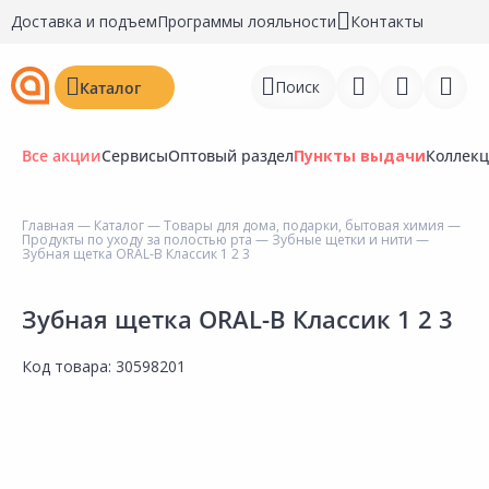
Доставка и подъем
Программы лояльности
Контакты
Поиск
Каталог
Все акции
Сервисы
Оптовый раздел
Пункты выдачи
Коллек
Главная
—
Каталог
—
Товары для дома, подарки, бытовая химия
—
Продукты по уходу за полостью рта
—
Зубные щетки и нити
—
Войти
Зубная щетка ORAL-B Классик 1 2 3
Регистрация
Зубная щетка ORAL-B Классик 1 2 3
Перейти к сравнению
Код товара:
30598201
Избранное
Недавно просмотренные
товары