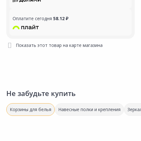
Оплатите сегодня
58.12 ₽
Показать этот товар на карте магазина
Не забудьте купить
Корзины для белья
Навесные полки и крепления
Зерка
Акция
*
Акция
*
1 198.00 ₽
-17%
1 510.00 ₽
-14%
1