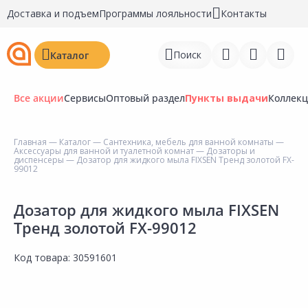
Доставка и подъем
Программы лояльности
Контакты
Поиск
Каталог
Все акции
Сервисы
Оптовый раздел
Пункты выдачи
Коллек
Главная
—
Каталог
—
Сантехника, мебель для ванной комнаты
—
Аксессуары для ванной и туалетной комнат
—
Дозаторы и
Войти
диспенсеры
— Дозатор для жидкого мыла FIXSEN Тренд золотой FX-
99012
Регистрация
Дозатор для жидкого мыла FIXSEN
Перейти к сравнению
Тренд золотой FX-99012
Избранное
Код товара:
30591601
Недавно просмотренные
товары