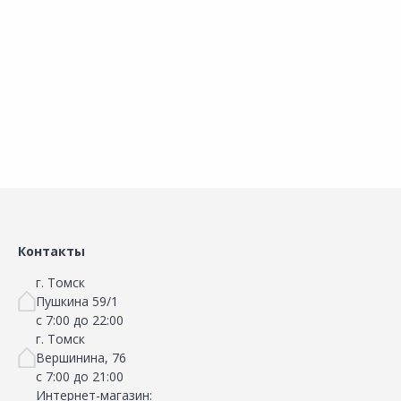
В корзину
В корзину
Сравнить
Сравнить
Добавить в Избранное
Добавить в Избранное
Наличие на складах
Наличие на складах
Контакты
г. Томск
Пушкина 59/1
с 7:00 до 22:00
г. Томск
Вершинина, 76
с 7:00 до 21:00
Интернет-магазин: