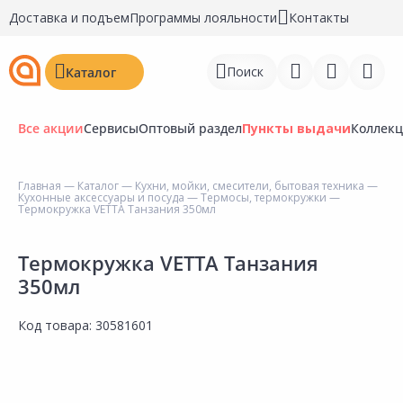
Доставка и подъем
Программы лояльности
Контакты
Поиск
Каталог
Все акции
Сервисы
Оптовый раздел
Пункты выдачи
Коллек
Главная
—
Каталог
—
Кухни, мойки, смесители, бытовая техника
—
Кухонные аксессуары и посуда
—
Термосы, термокружки
—
Войти
Термокружка VETTA Танзания 350мл
Регистрация
Термокружка VETTA Танзания
350мл
Перейти к сравнению
Избранное
Код товара:
30581601
Недавно просмотренные
товары