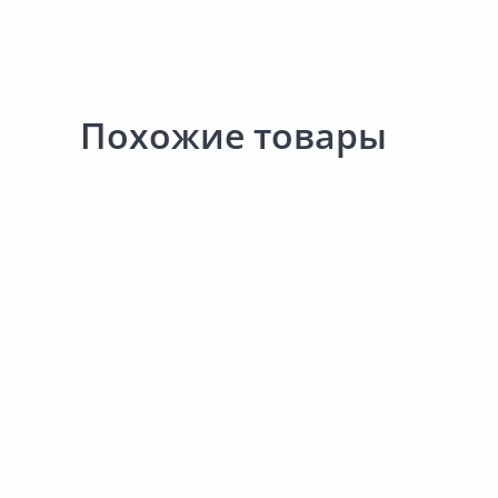
Похожие товары
Выгодная цена
868.00 ₽
799.00 ₽
за шт
за шт
Код товара:
30549401
Код товара:
29194601
Отвод ГЕФЕСТ 90° 120
Труба модульная ГЕФЕСТ 1м
0,8мм
115мм Н 0,5мм
В корзину
В корзину