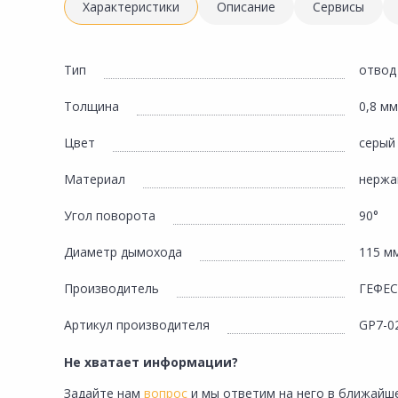
Инженерная электрика
Характеристики
Описание
Сервисы
Вентиляция, климатическое оборудование
Освещение
Тип
отвод
Отопление, водоснабжение, канализация
Толщина
0,8 мм
Сантехника, мебель для ванной комнаты
Цвет
серый
Сауны и бани
Материал
нержа
Интерьер, текстиль, камины, оформление
окон, картины
Угол поворота
90°
Хранение и порядок
Диаметр дымохода
115 м
Товары для дома, подарки, бытовая химия
Производитель
ГЕФЕ
Кухни, мойки, смесители, бытовая техника
Артикул производителя
GP7-0
Туризм и отдых
Не хватает информации?
Автотовары
Задайте нам
вопрос
и мы ответим на него в ближайше