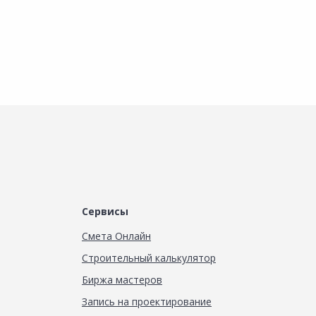
равнить
Сравнить
Сравнить
обавить в Избранное
Добавить в Избранное
Добавить в Избранное
аличие на складах
Наличие на складах
Наличие на складах
Сервисы
Смета Онлайн
Строительный калькулятор
Биржа мастеров
Запись на проектирование