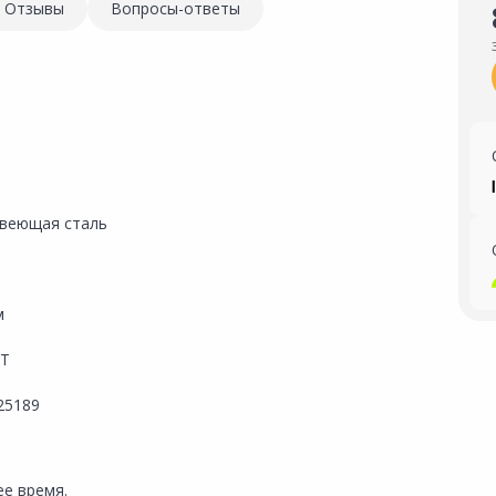
Отзывы
Вопросы-ответы
веющая сталь
м
СТ
25189
е время.