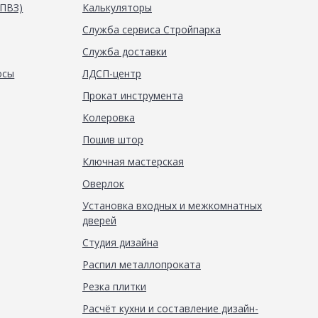
(ПВЗ)
Калькуляторы
Служба сервиса Стройпарка
Служба доставки
осы
ЛДСП-центр
Прокат инструмента
Колеровка
Пошив штор
Ключная мастерская
Оверлок
Установка входных и межкомнатных
дверей
Студия дизайна
Распил металлопроката
Резка плитки
Расчёт кухни и составление дизайн-