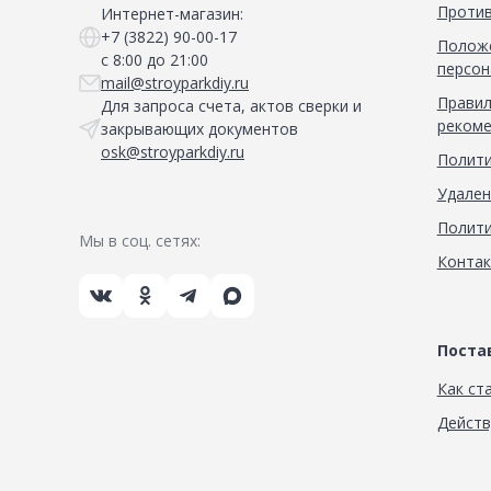
Против
Интернет-магазин:
+7 (3822) 90-00-17
Положе
с 8:00 до 21:00
персон
mail@stroyparkdiy.ru
Правил
Для запроса счета, актов сверки и
рекоме
закрывающих документов
osk@stroyparkdiy.ru
Полити
Удален
Полити
Мы в соц. сетях:
Конта
Пост
Как ст
Дейст