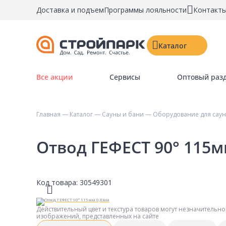
Доставка и подъем
Программы лояльности
Контакт
Каталог
Все акции
Сервисы
Оптовый раз
Строительные материалы
Двери, окна, замки
Главная
—
Каталог
—
Сауны и бани
—
Оборудование для саун
Инструменты и крепёж
Напольные покрытия
Отвод ГЕФЕСТ 90° 115м
Керамическая плитка
Обои
Код товара:
30549301
Потолочные и стеновые покрытия
Краски, герметики, пропитки
Действительный цвет и текстура товаров могут незначительно
изображений, представленных на сайте