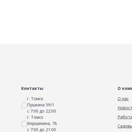
Сравнить
Добавить в Избранное
Наличие на складах
Контакты
О ком
г. Томск
О нас
Пушкина 59/1
Новос
с 7:00 до 22:00
Работа
г. Томск
Вершинина, 76
Садовы
с 7:00 до 21:00