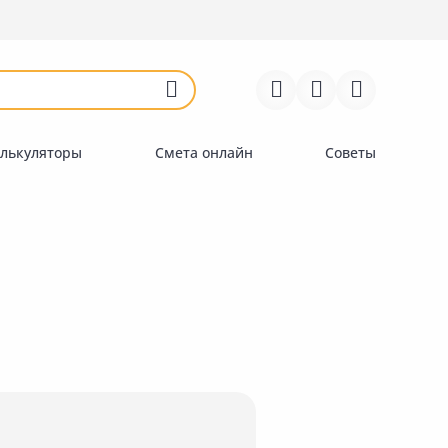
Войти
Регистрация
Перейти к сравнению
Избранное
Недавно просмотренные
товары
лькуляторы
Смета онлайн
Советы