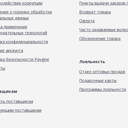
одействие коррупции
Пункты выдачи заказов 
ние о порядке обработки
Возврат товара
альных данных
Оферта
а применения
Часто задаваемые вопр
ндательных технологий
Обозначение товара
ка конфиденциальности
ие аккаунта
ка безопасности Paygine
Лояльность
кты
Отдел оптовых продаж
Подарочные карты
Программы лояльности
авщикам
ать поставщиком
вующим поставщикам