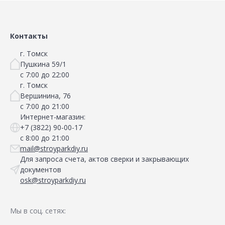
Сравнить
Сравнить
Добавить в Избранное
Добавить в Избранное
Наличие на складах
Наличие на складах
Контакты
г. Томск
Пушкина 59/1
с 7:00 до 22:00
г. Томск
Вершинина, 76
с 7:00 до 21:00
Интернет-магазин:
+7 (3822) 90-00-17
с 8:00 до 21:00
mail@stroyparkdiy.ru
Для запроса счета, актов сверки и закрывающих
документов
osk@stroyparkdiy.ru
Мы в соц. сетях: