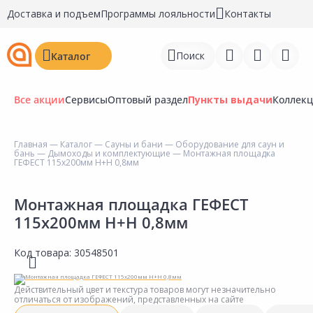
Доставка и подъем
Программы лояльности
Контакты
Поиск
Каталог
Все акции
Сервисы
Оптовый раздел
Пункты выдачи
Коллек
Главная
—
Каталог
—
Сауны и бани
—
Оборудование для саун и
бань
—
Дымоходы и комплектующие
— Монтажная площадка
Войти
ГЕФЕСТ 115х200мм Н+Н 0,8мм
Регистрация
Монтажная площадка ГЕФЕСТ
115х200мм Н+Н 0,8мм
Перейти к сравнению
Избранное
Код товара:
30548501
Недавно просмотренные
Действительный цвет и текстура товаров могут незначительно
товары
отличаться от изображений, представленных на сайте