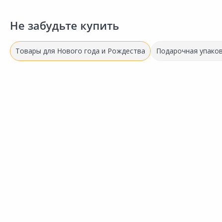
Не забудьте купить
Товары для Нового года и Рождества
Подарочная упако
Успей купить!
57.50 ₽
за шт
Код товара:
20652301
Гирлянда LED ERA Нить
Сравнить
теплый свет 5м
Добавить в Избранное
Наличие на складах
В корзину