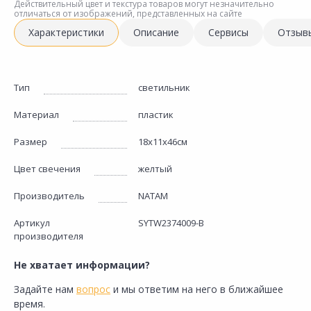
Действительный цвет и текстура товаров могут незначительно
отличаться от изображений, представленных на сайте
Характеристики
Описание
Сервисы
Отзыв
Тип
светильник
Материал
пластик
Размер
18х11х46см
Цвет свечения
желтый
Производитель
NATAM
Артикул
SYTW2374009-B
производителя
Не хватает информации?
Задайте нам
вопрос
и мы ответим на него в ближайшее
время.