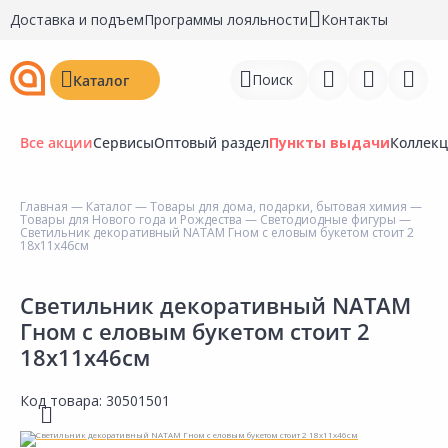
Доставка и подъем
Программы лояльности
Контакты
Поиск
Каталог
Все акции
Сервисы
Оптовый раздел
Пункты выдачи
Коллек
Главная
—
Каталог
—
Товары для дома, подарки, бытовая химия
—
Товары для Нового года и Рождества
—
Светодиодные фигуры
—
Войти
Светильник декоративный NATAM Гном с еловым букетом стоит 2
18х11х46см
Регистрация
Светильник декоративный NATAM
Перейти к сравнению
Гном с еловым букетом стоит 2
18х11х46см
Избранное
Недавно просмотренные
Код товара:
30501501
товары