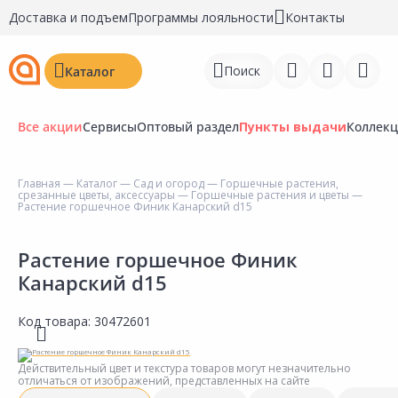
Доставка и подъем
Программы лояльности
Контакты
Поиск
Каталог
Все акции
Сервисы
Оптовый раздел
Пункты выдачи
Коллек
Главная
—
Каталог
—
Сад и огород
—
Горшечные растения,
срезанные цветы, аксессуары
—
Горшечные растения и цветы
—
Войти
Растение горшечное Финик Канарский d15
Регистрация
Растение горшечное Финик
Канарский d15
Перейти к сравнению
Избранное
Код товара:
30472601
Недавно просмотренные
Действительный цвет и текстура товаров могут незначительно
товары
отличаться от изображений, представленных на сайте