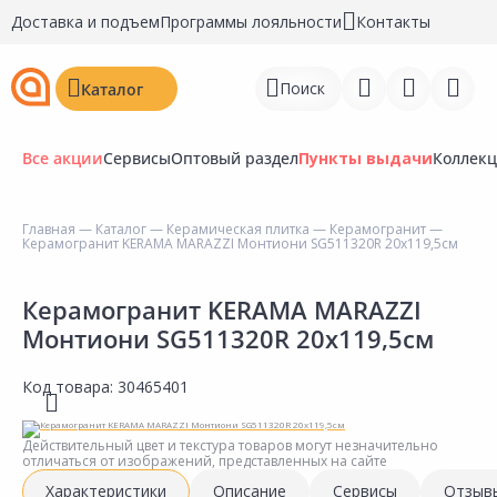
Доставка и подъем
Программы лояльности
Контакты
Поиск
Каталог
Все акции
Сервисы
Оптовый раздел
Пункты выдачи
Коллек
Главная
—
Каталог
—
Керамическая плитка
—
Керамогранит
—
Керамогранит KERAMA MARAZZI Монтиони SG511320R 20х119,5см
Войти
Регистрация
Керамогранит KERAMA MARAZZI
Монтиони SG511320R 20х119,5см
Перейти к сравнению
Код товара:
30465401
Избранное
Недавно просмотренные
Действительный цвет и текстура товаров могут незначительно
отличаться от изображений, представленных на сайте
товары
Характеристики
Описание
Сервисы
Отзыв