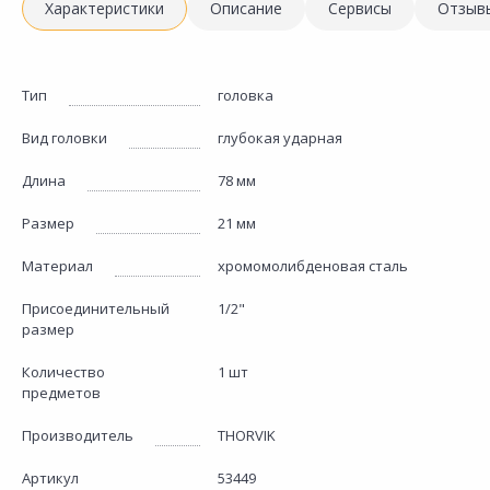
Характеристики
Описание
Сервисы
Отзыв
Тип
головка
Вид головки
глубокая ударная
Длина
78 мм
Размер
21 мм
Материал
хромомолибденовая сталь
Присоединительный
1/2"
размер
Количество
1 шт
предметов
Производитель
THORVIK
Артикул
53449