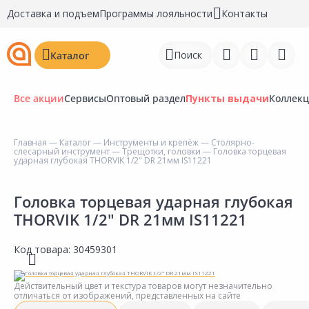
Доставка и подъем
Программы лояльности
Контакты
Поиск
Каталог
Все акции
Сервисы
Оптовый раздел
Пункты выдачи
Коллек
Главная
—
Каталог
—
Инструменты и крепёж
—
Столярно-
слесарный инструмент
—
Трещотки, головки
— Головка торцевая
Войти
ударная глубокая THORVIK 1/2" DR 21мм IS11221
Регистрация
Головка торцевая ударная глубокая
THORVIK 1/2" DR 21мм IS11221
Перейти к сравнению
Избранное
Код товара:
30459301
Недавно просмотренные
Действительный цвет и текстура товаров могут незначительно
товары
отличаться от изображений, представленных на сайте